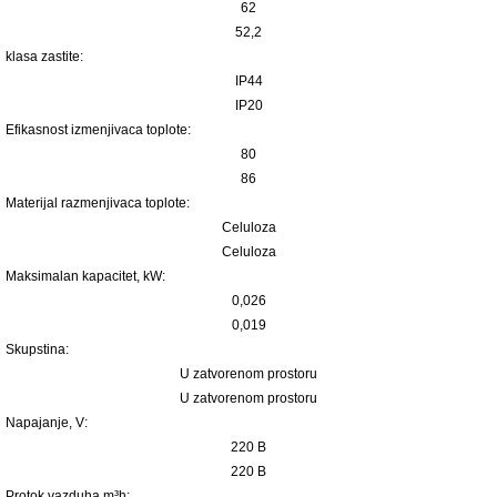
62
52,2
klasa zastite:
IP44
IP20
Efikasnost izmenjivaca toplote:
80
86
Materijal razmenjivaca toplote:
Celuloza
Celuloza
Maksimalan kapacitet, kW:
0,026
0,019
Skupstina:
U zatvorenom prostoru
U zatvorenom prostoru
Napajanje, V:
220 В
220 В
Protok vazduha m³h: