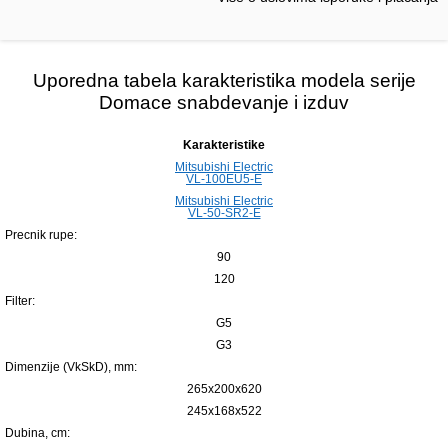
Uporedna tabela karakteristika modela serije
Domace snabdevanje i izduv
Karakteristike
Mitsubishi Electric
VL-100EU5-E
Mitsubishi Electric
VL-50-SR2-E
Precnik rupe:
90
120
Filter:
G5
G3
Dimenzije (VkSkD), mm:
265x200x620
245x168x522
Dubina, сm: