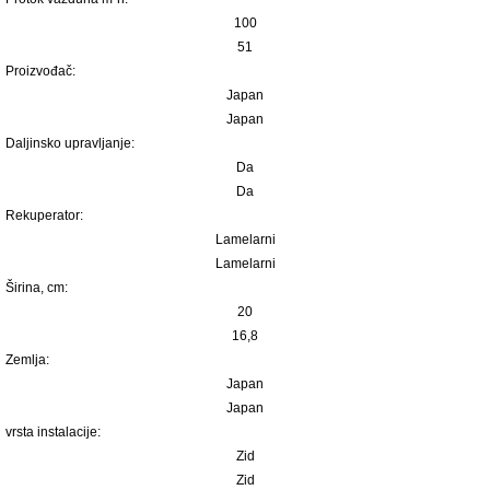
100
51
Proizvođač:
Japan
Japan
Daljinsko upravljanje:
Da
Da
Rekuperator:
Lamelarni
Lamelarni
Širina, сm:
20
16,8
Zemlja:
Japan
Japan
vrsta instalacije:
Zid
Zid