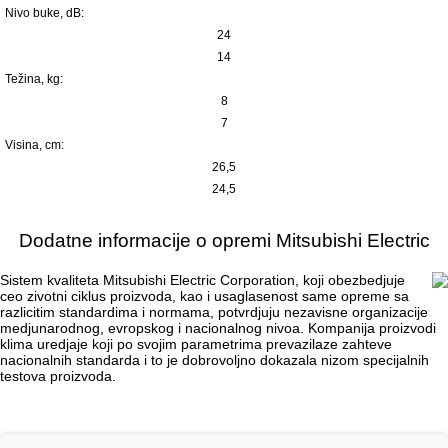
Nivo buke, dB:
24
14
Težina, kg:
8
7
Visina, сm:
26,5
24,5
Dodatne informacije o opremi Mitsubishi Electric
Sistem kvaliteta Mitsubishi Electric Corporation, koji obezbedjuje
ceo zivotni ciklus proizvoda, kao i usaglasenost same opreme sa
razlicitim standardima i normama, potvrdjuju nezavisne organizacije
medjunarodnog, evropskog i nacionalnog nivoa. Kompanija proizvodi
klima uredjaje koji po svojim parametrima prevazilaze zahteve
nacionalnih standarda i to je dobrovoljno dokazala nizom specijalnih
testova proizvoda.