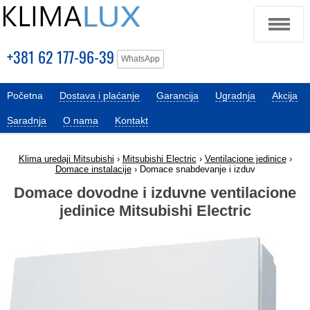
+381 62 177-96-39
WhatsApp
Početna
Dostava i plaćanje
Garancija
Ugradnja
Akcija
Saradnja
O nama
Kontakt
Klima uredaji Mitsubishi
›
Mitsubishi Electric
›
Ventilacione jedinice
›
Domace instalacije
› Domace snabdevanje i izduv
Domace dovodne i izduvne ventilacione
jedinice Mitsubishi Electric