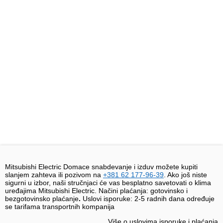
Mitsubishi Electric Domace snabdevanje i izduv možete kupiti
slanjem zahteva ili pozivom na
+381 62 177-96-39
. Ako još niste
sigurni u izbor, naši stručnjaci će vas besplatno savetovati o klima
uređajima Mitsubishi Electric. Načini plaćanja: gotovinsko i
bezgotovinsko plaćanje
.
Uslovi isporuke:
2-5 radnih dana određuje
se tarifama transportnih kompanija
Više o uslovima isporuke i plaćanja