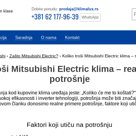
Dobite ponudu:
prodaja@klimalux.rs
m klase
+381 62 177-96-39
WhatsApp
cija
Saradnja
O nama
Kontakt
shi
›
Zašto Mitsubishi Electric?
› Koliko troši Mitsubishi Electric klima – 
ši Mitsubishi Electric klima – rea
potrošnje
nja kod kupovine klima uređaja jeste: „Koliko će me to koštati?
isokoj efikasnosti i inverter tehnologiji, potrošnja može biti zn
 ovom članku donosimo realne primere potrošnje, faktore koji uti
Faktori koji utiču na potrošnju