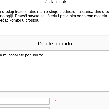
Zaključak
ma uređaji troše znatno manje struje u odnosu na standardne uređ
tehnologiji. Prateći savete za uštedu i pravilnim odabirom modela
ćati komfor u prostoru.
Dobite ponudu:
*