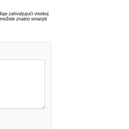
aje zahvaljujući visokoj
, možete znatno smanjiti