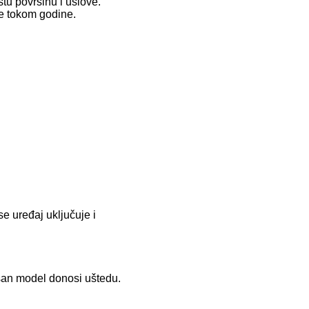
stu površinu i uslove.
de tokom godine.
se uređaj uključuje i
kasan model donosi uštedu.