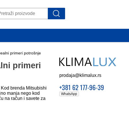
realni primeri potrošnje
lni primeri
prodaja@klimalux.rs
+381 62 177-96-39
“ Kod brenda Mitsubishi
ačajno manja nego kod
WhatsApp
ču na račun i savete za