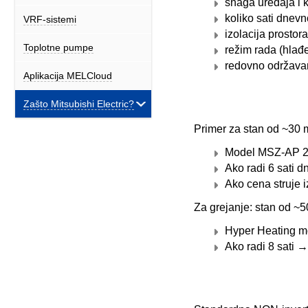
snaga uređaja i 
koliko sati dnevn
VRF-sistemi
izolacija prostor
Toplotne pumpe
režim rada (hlađe
redovno održavanje
Aplikacija MELCloud
Zašto Mitsubishi Electric?
Primer za stan od ~30 
Model MSZ-AP 2.
Ako radi 6 sati
Ako cena struje 
Za grejanje: stan od ~
Hyper Heating mo
Ako radi 8 sati