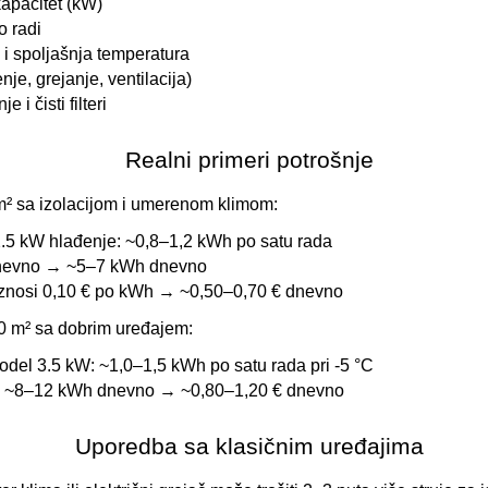
kapacitet (kW)
o radi
a i spoljašnja temperatura
nje, grejanje, ventilacija)
 i čisti filteri
Realni primeri potrošnje
m² sa izolacijom i umerenom klimom:
5 kW hlađenje: ~0,8–1,2 kWh po satu rada
 dnevno → ~5–7 kWh dnevno
iznosi 0,10 € po kWh → ~0,50–0,70 € dnevno
50 m² sa dobrim uređajem:
del 3.5 kW: ~1,0–1,5 kWh po satu rada pri -5 °C
 → ~8–12 kWh dnevno → ~0,80–1,20 € dnevno
Uporedba sa klasičnim uređajima