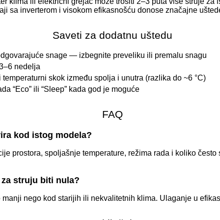
klima ili električni grejač može trošiti 2–3 puta više struje za i
eđaji sa inverterom i visokom efikasnošću donose značajne ušte
Saveti za dodatnu uštedu
odgovarajuće snage — izbegnite preveliku ili premalu snagu
a 3–6 nedelja
i temperaturni skok između spolja i unutra (razlika do ~6 °C)
rada “Eco” ili “Sleep” kada god je moguće
FAQ
rira kod istog modela?
cije prostora, spoljašnje temperature, režima rada i koliko često 
 za struju biti nula?
o manji nego kod starijih ili nekvalitetnih klima. Ulaganje u efi