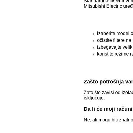
Standardna NON-inverter 
Mitsubishi Electric ur
izaberite model 
očistite filtere n
izbegavajte velik
koristite režime 
Zašto potrošnja va
Zato što zavisi od izola
isključuje.
Da li će moji računi
Ne, ali mogu biti znatn