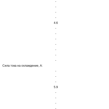
-
-
-
-
4.6
-
-
-
-
-
-
-
Сила тока на охлаждение, А:
-
-
-
5.9
-
-
-
-