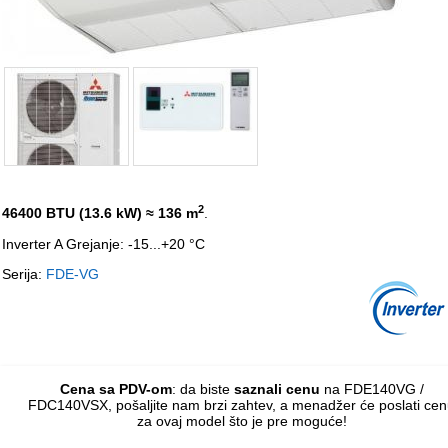
2
46400 BTU (13.6 kW)
≈ 136 m
.
Inverter A Grejanje: -15...+20 °C
Serija:
FDE-VG
Cena sa PDV-om
: da biste
saznali cenu
na FDE140VG /
FDC140VSX, pošaljite nam
brzi zahtev
, a menadžer će poslati ce
za ovaj model što je pre moguće!