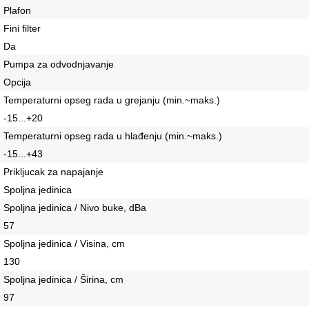
Plafon
Fini filter
Da
Pumpa za odvodnjavanje
Opcija
Temperaturni opseg rada u grejanju (min.~maks.)
-15...+20
Temperaturni opseg rada u hlađenju (min.~maks.)
-15...+43
Prikljucak za napajanje
Spoljna jedinica
Spoljna jedinica / Nivo buke, dBa
57
Spoljna jedinica / Visina, сm
130
Spoljna jedinica / Širina, сm
97