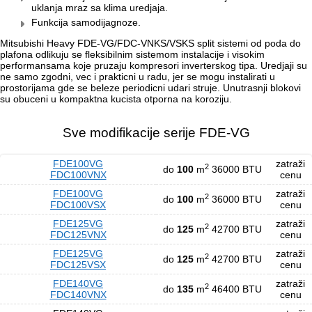
uklanja mraz sa klima uredjaja.
Funkcija samodijagnoze.
Mitsubishi Heavy FDE-VG/FDC-VNKS/VSKS split sistemi od poda do
plafona odlikuju se fleksibilnim sistemom instalacije i visokim
performansama koje pruzaju kompresori inverterskog tipa. Uredjaji su
ne samo zgodni, vec i prakticni u radu, jer se mogu instalirati u
prostorijama gde se beleze periodicni udari struje. Unutrasnji blokovi
su obuceni u kompaktna kucista otporna na koroziju.
Sve modifikacije serije FDE-VG
FDE100VG
zatraži
2
do
100
m
36000 BTU
FDC100VNX
cenu
FDE100VG
zatraži
2
do
100
m
36000 BTU
FDC100VSX
cenu
FDE125VG
zatraži
2
do
125
m
42700 BTU
FDC125VNX
cenu
FDE125VG
zatraži
2
do
125
m
42700 BTU
FDC125VSX
cenu
FDE140VG
zatraži
2
do
135
m
46400 BTU
FDC140VNX
cenu