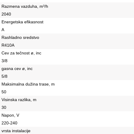
Razmena vazduha, m³/h
2040
Energetska efikasnost
A
Rashladno sredstvo
R410A
Cev za tečnost ø, inc
3/8
gasna cev ø, inc
5/8
Maksimalna dužina trase, m
50
Visinska razlika, m
30
Napon, V
220-240
vrsta instalacije