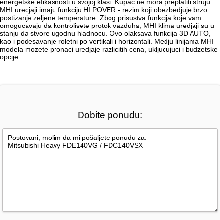
energetske efikasnosti u svojoj klasi. Kupac ne mora preplatiti struju.
MHI uredjaji imaju funkciju HI POVER - rezim koji obezbedjuje brzo
postizanje zeljene temperature. Zbog prisustva funkcija koje vam
omogucavaju da kontrolisete protok vazduha, MHI klima uredjaji su u
stanju da stvore ugodnu hladnocu. Ovo olaksava funkcija 3D AUTO,
kao i podesavanje roletni po vertikali i horizontali. Medju linijama MHI
modela mozete pronaci uredjaje razlicitih cena, ukljucujuci i budzetske
opcije.
Dobite ponudu: