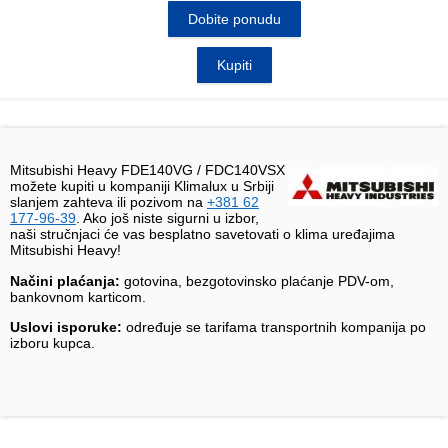
Dobite ponudu
Kupiti
Mitsubishi Heavy FDE140VG / FDC140VSX
možete kupiti u kompaniji Klimalux u Srbiji
slanjem zahteva ili pozivom na
+381 62
177-96-39
. Ako još niste sigurni u izbor,
naši stručnjaci će vas besplatno savetovati o klima uređajima
Mitsubishi Heavy!
Načini plaćanja:
gotovina, bezgotovinsko plaćanje PDV-om,
bankovnom karticom.
Uslovi isporuke:
određuje se tarifama transportnih kompanija po
izboru kupca.