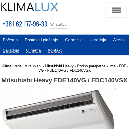
+381 62 177-96-39
WhatsApp
Početna
Dostava i plaćanje
Garancija
Ugradnja
Akcija
Saradnja
O nama
Kontakt
Klima uredaji Mitsubishi
›
Mitsubishi Heavy
›
Podno parapetne klime
›
FDE-
VG
› FDE140VG / FDC140VSX
Mitsubishi Heavy FDE140VG / FDC140VSX