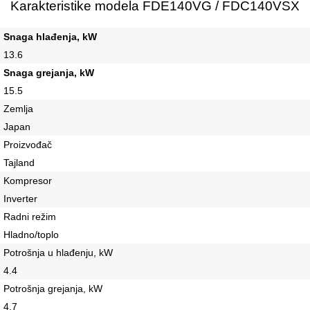
Karakteristike modela FDE140VG / FDC140VSX
Snaga hlađenja, kW
13.6
Snaga grejanja, kW
15.5
Zemlja
Japan
Proizvođač
Tajland
Kompresor
Inverter
Radni režim
Hladno/toplo
Potrošnja u hlađenju, kW
4.4
Potrošnja grejanja, kW
4.7