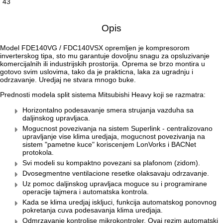
43
Opis
Model FDE140VG / FDC140VSX opremljen je kompresorom
inverterskog tipa, sto mu garantuje dovoljnu snagu za opsluzivanje
komercijalnih ili industrijskih prostorija. Oprema se brzo montira u
gotovo svim uslovima, tako da je prakticna, laka za ugradnju i
odrzavanje. Uredjaj ne stvara mnogo buke.
Prednosti modela split sistema Mitsubishi Heavy koji se razmatra:
Horizontalno podesavanje smera strujanja vazduha sa
daljinskog upravljaca.
Mogucnost povezivanja na sistem Superlink - centralizovano
upravljanje vise klima uredjaja, mogucnost povezivanja na
sistem "pametne kuce" koriscenjem LonVorks i BACNet
protokola.
Svi modeli su kompaktno povezani sa plafonom (zidom).
Dvosegmentne ventilacione resetke olaksavaju odrzavanje.
Uz pomoc daljinskog upravljaca moguce su i programirane
operacije tajmera i automatska kontrola.
Kada se klima uredjaj iskljuci, funkcija automatskog ponovnog
pokretanja cuva podesavanja klima uredjaja.
Odmrzavanje kontrolise mikrokontroler. Ovaj rezim automatski