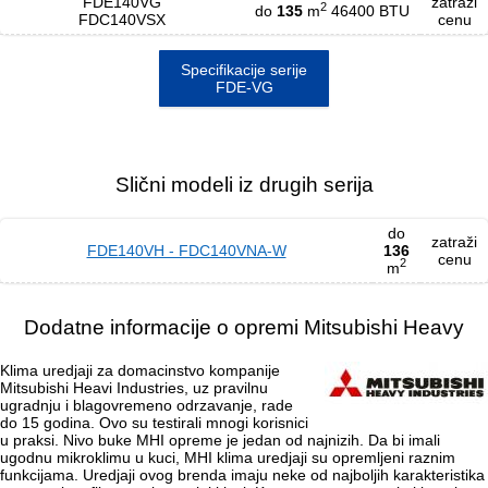
FDE140VG
zatraži
2
do
135
m
46400 BTU
FDC140VSX
cenu
Specifikacije serije
FDE-VG
Slični modeli iz drugih serija
do
zatraži
FDE140VH - FDC140VNA-W
136
cenu
2
m
Dodatne informacije o opremi Mitsubishi Heavy
Klima uredjaji za domacinstvo kompanije
Mitsubishi Heavi Industries, uz pravilnu
ugradnju i blagovremeno odrzavanje, rade
do 15 godina. Ovo su testirali mnogi korisnici
u praksi. Nivo buke MHI opreme je jedan od najnizih. Da bi imali
ugodnu mikroklimu u kuci, MHI klima uredjaji su opremljeni raznim
funkcijama. Uredjaji ovog brenda imaju neke od najboljih karakteristika