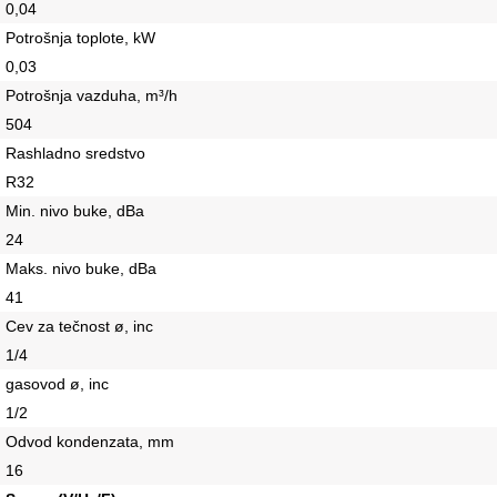
0,04
Potrošnja toplote, kW
0,03
Potrošnja vazduha, m³/h
504
Rashladno sredstvo
R32
Min. nivo buke, dBa
24
Maks. nivo buke, dBa
41
Cev za tečnost ø, inc
1/4
gasovod ø, inc
1/2
Odvod kondenzata, mm
16