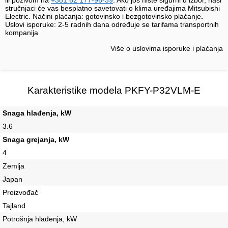
ili pozivom na
+381 62 177-96-39
. Ako još niste sigurni u izbor, naši
stručnjaci će vas besplatno savetovati o klima uređajima Mitsubishi
Electric. Načini plaćanja: gotovinsko i bezgotovinsko plaćanje
.
Uslovi isporuke:
2-5 radnih dana određuje se tarifama transportnih
kompanija
Više o uslovima isporuke i plaćanja
Karakteristike modela PKFY-P32VLM-E
Snaga hlađenja, kW
3.6
Snaga grejanja, kW
4
Zemlja
Japan
Proizvođač
Tajland
Potrošnja hlađenja, kW