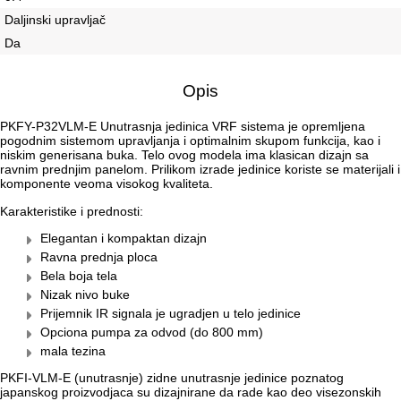
Daljinski upravljač
Da
Opis
PKFY-P32VLM-E Unutrasnja jedinica VRF sistema je opremljena
pogodnim sistemom upravljanja i optimalnim skupom funkcija, kao i
niskim generisana buka. Telo ovog modela ima klasican dizajn sa
ravnim prednjim panelom. Prilikom izrade jedinice koriste se materijali i
komponente veoma visokog kvaliteta.
Karakteristike i prednosti:
Elegantan i kompaktan dizajn
Ravna prednja ploca
Bela boja tela
Nizak nivo buke
Prijemnik IR signala je ugradjen u telo jedinice
Opciona pumpa za odvod (do 800 mm)
mala tezina
PKFI-VLM-E (unutrasnje) zidne unutrasnje jedinice poznatog
japanskog proizvodjaca su dizajnirane da rade kao deo visezonskih