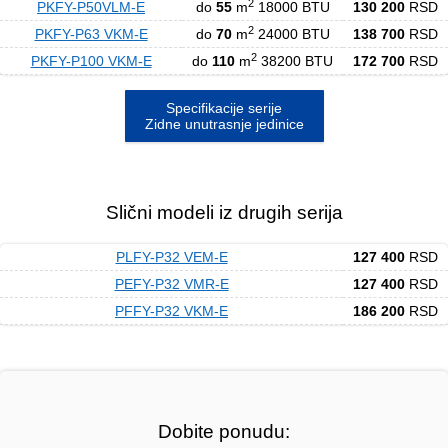
2
PKFY-P50VLM-E
do
55
m
18000 BTU
130 200
RSD
2
PKFY-P63 VKM-E
do
70
m
24000 BTU
138 700
RSD
2
PKFY-P100 VKM-E
do
110
m
38200 BTU
172 700
RSD
Specifikacije serije
Zidne unutrasnje jedinice
Slični modeli iz drugih serija
PLFY-P32 VEM-E
127 400
RSD
PEFY-P32 VMR-E
127 400
RSD
PFFY-P32 VKM-E
186 200
RSD
Dobite ponudu: