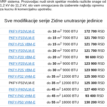
VRF sistema. Proizvodjac nudi sirok spektar modela razlicite snage od
1,2 kV do 11,2 kV, sto vam omogucava da izaberete najbolju opremu
za kucnu ili komercijalnu upotrebu.
Sve modifikacije serije Zidne unutrasnje jedinice
2
PKFY-P10VLM-E
do
10
m
7000 BTU
172 700
RSD
2
PKFY-P15VLM-E
do
15
m
7000 BTU
121 700
RSD
2
PKFY-P15 VВM-E
do
15
m
7000 BTU
121 700
RSD
2
PKFY-P20VLM-E
do
20
m
7000 BTU
121 700
RSD
2
PKFY-P20 VВM-E
do
20
m
7000 BTU
90 600
RSD
2
PKFY-P25VLM-E
do
30
m
9000 BTU
123 900
RSD
2
PKFY-P25 VВM-E
do
30
m
9000 BTU
123 900
RSD
2
PKFY-P32 VHM-E
do
35
m
12000 BTU
125 300
RSD
2
PKFY-P32VLM-E
do
35
m
12000 BTU
125 300
RSD
2
PKFY-P40VLM-E
do
45
m
14000 BTU
127 400
RSD
2
PKFY-P40 VHM-E
do
45
m
14000 BTU
93 400
RSD
2
PKFY-P50 VHM-E
do
55
m
18000 BTU
130 200
RSD