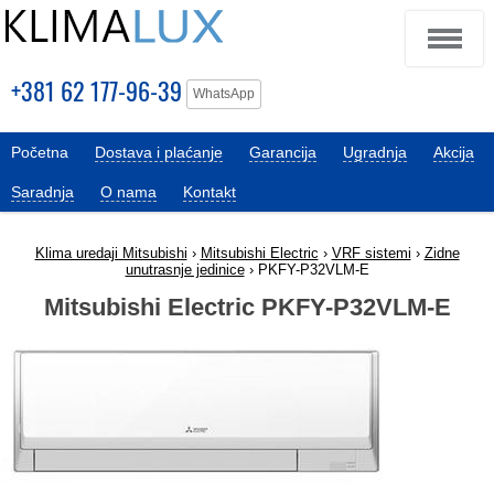
+381 62 177-96-39
WhatsApp
Početna
Dostava i plaćanje
Garancija
Ugradnja
Akcija
Saradnja
O nama
Kontakt
Klima uredaji Mitsubishi
›
Mitsubishi Electric
›
VRF sistemi
›
Zidne
unutrasnje jedinice
› PKFY-P32VLM-E
Mitsubishi Electric PKFY-P32VLM-E