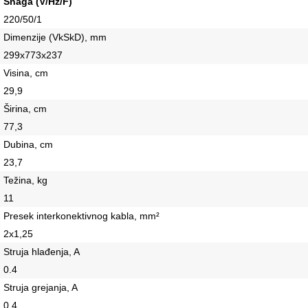
Snaga (V/Hz/F)
220/50/1
Dimenzije (VkSkD), mm
299х773х237
Visina, сm
29,9
Širina, сm
77,3
Dubina, сm
23,7
Težina, kg
11
Presek interkonektivnog kabla, mm²
2х1,25
Struja hlađenja, A
0.4
Struja grejanja, A
0.4