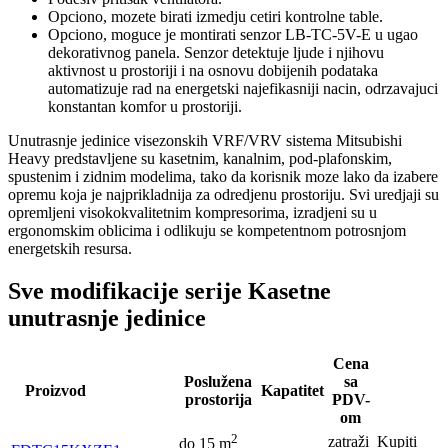
Opciono, mozete birati izmedju cetiri kontrolne table.
Opciono, moguce je montirati senzor LB-TC-5V-E u ugao
dekorativnog panela. Senzor detektuje ljude i njihovu
aktivnost u prostoriji i na osnovu dobijenih podataka
automatizuje rad na energetski najefikasniji nacin, odrzavajuci
konstantan komfor u prostoriji.
Unutrasnje jedinice visezonskih VRF/VRV sistema Mitsubishi
Heavy predstavljene su kasetnim, kanalnim, pod-plafonskim,
spustenim i zidnim modelima, tako da korisnik moze lako da izabere
opremu koja je najprikladnija za odredjenu prostoriju. Svi uredjaji su
opremljeni visokokvalitetnim kompresorima, izradjeni su u
ergonomskim oblicima i odlikuju se kompetentnom potrosnjom
energetskih resursa.
Sve modifikacije serije Kasetne
unutrasnje jedinice
Cena
Poslužena
sa
Proizvod
Kapatitet
prostorija
PDV-
om
2
zatraži
Kupiti
do
15
m