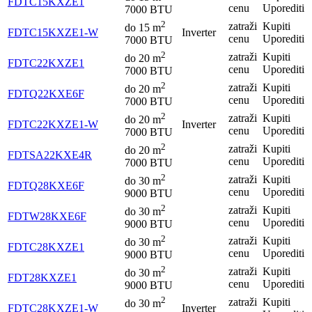
FDTC15KXZE1
cenu
Uporediti
7000 BTU
2
zatraži
Kupiti
do
15
m
FDTC15KXZE1-W
Inverter
cenu
Uporediti
7000 BTU
2
zatraži
Kupiti
do
20
m
FDTC22KXZE1
cenu
Uporediti
7000 BTU
2
zatraži
Kupiti
do
20
m
FDTQ22KXE6F
cenu
Uporediti
7000 BTU
2
zatraži
Kupiti
do
20
m
FDTC22KXZE1-W
Inverter
cenu
Uporediti
7000 BTU
2
zatraži
Kupiti
do
20
m
FDTSA22KXE4R
cenu
Uporediti
7000 BTU
2
zatraži
Kupiti
do
30
m
FDTQ28KXE6F
cenu
Uporediti
9000 BTU
2
zatraži
Kupiti
do
30
m
FDTW28KXE6F
cenu
Uporediti
9000 BTU
2
zatraži
Kupiti
do
30
m
FDTC28KXZE1
cenu
Uporediti
9000 BTU
2
zatraži
Kupiti
do
30
m
FDT28KXZE1
cenu
Uporediti
9000 BTU
2
zatraži
Kupiti
do
30
m
FDTC28KXZE1-W
Inverter