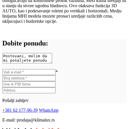
omogucavaju da kontrolisete protok vazduha, MHI klima uredjaji su
u stanju da stvore ugodnu hladnocu. Ovo olaksava funkcija 3D
AUTO, kao i podesavanje roletni po vertikali i horizontali. Medju
linijama MHI modela mozete pronaci uredjaje razlicitih cena,
ukljucujuci i budzetske opcije.
Dobite ponudu:
*
Pošalji zahtjev
+381 62 177-96-39
WhatsApp
E-mail:
prodaja@klimalux.rs