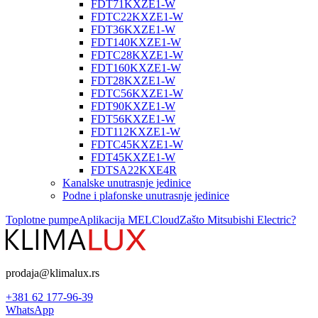
FDT71KXZE1-W
FDTC22KXZE1-W
FDT36KXZE1-W
FDT140KXZE1-W
FDTC28KXZE1-W
FDT160KXZE1-W
FDT28KXZE1-W
FDTC56KXZE1-W
FDT90KXZE1-W
FDT56KXZE1-W
FDT112KXZE1-W
FDTC45KXZE1-W
FDT45KXZE1-W
FDTSA22KXE4R
Kanalske unutrasnje jedinice
Podne i plafonske unutrasnje jedinice
Toplotne pumpe
Aplikacija MELCloud
Zašto Mitsubishi Electric?
prodaja@klimalux.rs
+381 62 177-96-39
WhatsApp