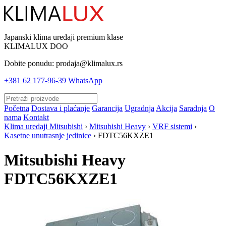
Japanski klima uređaji premium klase
KLIMALUX DOO
Dobite ponudu:
prodaja@klimalux.rs
+381 62 177-96-39
WhatsApp
Početna
Dostava i plaćanje
Garancija
Ugradnja
Akcija
Saradnja
O
nama
Kontakt
Klima uredaji Mitsubishi
›
Mitsubishi Heavy
›
VRF sistemi
›
Kasetne unutrasnje jedinice
› FDTC56KXZE1
Mitsubishi Heavy
FDTC56KXZE1