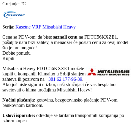
Grejanje: °C
Serija:
Kasetne VRF Mitsubishi Heavy
Cena sa PDV-om
: da biste
saznali cenu
na FDTC56KXZE1,
pošaljite nam
brzi zahtev
, a menadžer će poslati cenu za ovaj model
što je pre moguće!
Dobite ponudu
Kupiti
Mitsubishi Heavy FDTC56KXZE1 možete
kupiti u kompaniji Klimalux u Srbiji slanjem
zahteva ili pozivom na
+381 62 177-96-39
.
Ako još niste sigurni u izbor, naši stručnjaci će vas besplatno
savetovati o klima uređajima Mitsubishi Heavy!
Načini plaćanja:
gotovina, bezgotovinsko plaćanje PDV-om,
bankovnom karticom.
Uslovi isporuke:
određuje se tarifama transportnih kompanija po
izboru kupca.