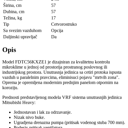
Širina, сm
57
Dubina, сm
57
Težina, kg
17
Tip
Cetvorostruko
Sa svezim vazduhom
Opcija
Daljinski upravljač
Da
Opis
Model FDTC56KXZE1 je dizajniran za kvalitetnu kontrolu
mikroklime u jednoj od prostorija prostranog poslovnog ili
industrijskog prostora. Unutrasnja jedinica sa cetiri protoka ispusta
vazduh u paralelnim pravcima, eliminisuci pojavu "mrtvih zona".
Oprema je opremljena modernim prednjim panelom otpornim na
koroziju.
Prednosti predstavljenog modela VRF sistema unutrasnjih jedinica
Mitsubishi Heavy:
Jednostavan i lak za odrzavanje.
Nizak nivo buke.
Ugradjena drenazna pumpa (pritisak vodenog stuba 700 mm).
Podesiv pritisak ventilatora.