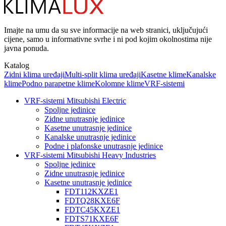
Imajte na umu da su sve informacije na web stranici, uključujući
cijene, samo u informativne svrhe i ni pod kojim okolnostima nije
javna ponuda.
Katalog
Zidni klima uređaji
Multi-split klima uređaji
Kasetne klime
Kanalske
klime
Podno parapetne klime
Kolomne klime
VRF-sistemi
VRF-sistemi Mitsubishi Electric
Spoljne jedinice
Zidne unutrasnje jedinice
Kasetne unutrasnje jedinice
Kanalske unutrasnje jedinice
Podne i plafonske unutrasnje jedinice
VRF-sistemi Mitsubishi Heavy Industries
Spoljne jedinice
Zidne unutrasnje jedinice
Kasetne unutrasnje jedinice
FDT112KXZE1
FDTQ28KXE6F
FDTC45KXZE1
FDTS71KXE6F