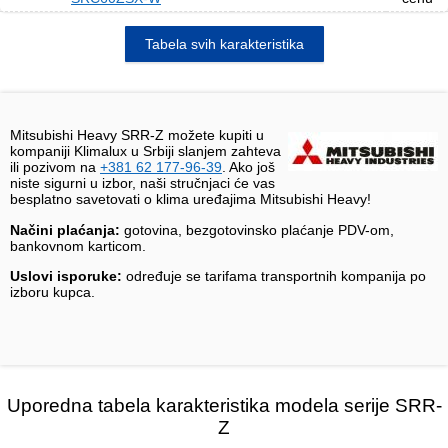
Tabela svih karakteristika
Mitsubishi Heavy SRR-Z možete kupiti u
kompaniji Klimalux u Srbiji slanjem zahteva
ili pozivom na
+381 62 177-96-39
. Ako još
niste sigurni u izbor, naši stručnjaci će vas
besplatno savetovati o klima uređajima Mitsubishi Heavy!
Načini plaćanja:
gotovina, bezgotovinsko plaćanje PDV-om,
bankovnom karticom.
Uslovi isporuke:
određuje se tarifama transportnih kompanija po
izboru kupca.
Uporedna tabela karakteristika modela serije SRR-
Z