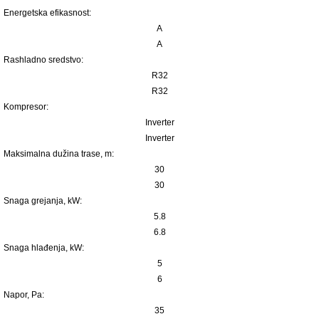
Energetska efikasnost:
A
A
Rashladno sredstvo:
R32
R32
Kompresor:
Inverter
Inverter
Maksimalna dužina trase, m:
30
30
Snaga grejanja, kW:
5.8
6.8
Snaga hlađenja, kW:
5
6
Napor, Pa:
35