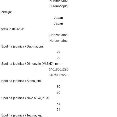
Hladno/toplo
Hladno/toplo
Zemlja:
Japan
Japan
vrsta instalacije:
Horizontalno
Horizontalno
Spoljna jedinica / Dubina, сm:
29
29
Spoljna jedinica / Dimenzije (VkSkD), mm:
640x800x290
640x800x290
Spoljna jedinica / Širina, сm:
80
80
Spoljna jedinica / Nivo buke, dBa:
54
54
Spoljna jedinica / Težina, kg: