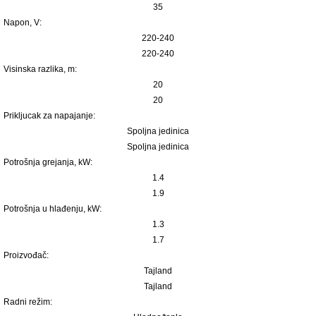
35
Napon, V:
220-240
220-240
Visinska razlika, m:
20
20
Prikljucak za napajanje:
Spoljna jedinica
Spoljna jedinica
Potrošnja grejanja, kW:
1.4
1.9
Potrošnja u hlađenju, kW:
1.3
1.7
Proizvođač:
Tajland
Tajland
Radni režim: