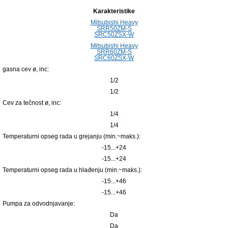
Karakteristike
Mitsubishi Heavy
SRR50ZМ-S
SRC50ZSX-W
Mitsubishi Heavy
SRR60ZМ-S
SRC60ZSX-W
gasna cev ø, inc:
1/2
1/2
Cev za tečnost ø, inc:
1/4
1/4
Temperaturni opseg rada u grejanju (min.~maks.):
-15...+24
-15...+24
Temperaturni opseg rada u hlađenju (min.~maks.):
-15...+46
-15...+46
Pumpa za odvodnjavanje:
Da
Da