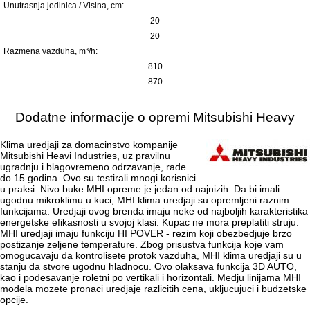
Unutrasnja jedinica / Visina, сm:
20
20
Razmena vazduha, m³/h:
810
870
Dodatne informacije o opremi Mitsubishi Heavy
Klima uredjaji za domacinstvo kompanije
Mitsubishi Heavi Industries, uz pravilnu
ugradnju i blagovremeno odrzavanje, rade
do 15 godina. Ovo su testirali mnogi korisnici
u praksi. Nivo buke MHI opreme je jedan od najnizih. Da bi imali
ugodnu mikroklimu u kuci, MHI klima uredjaji su opremljeni raznim
funkcijama. Uredjaji ovog brenda imaju neke od najboljih karakteristika
energetske efikasnosti u svojoj klasi. Kupac ne mora preplatiti struju.
MHI uredjaji imaju funkciju HI POVER - rezim koji obezbedjuje brzo
postizanje zeljene temperature. Zbog prisustva funkcija koje vam
omogucavaju da kontrolisete protok vazduha, MHI klima uredjaji su u
stanju da stvore ugodnu hladnocu. Ovo olaksava funkcija 3D AUTO,
kao i podesavanje roletni po vertikali i horizontali. Medju linijama MHI
modela mozete pronaci uredjaje razlicitih cena, ukljucujuci i budzetske
opcije.