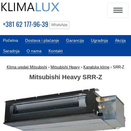
+381 62 177-96-39
WhatsApp
Početna
Dostava i plaćanje
Garancija
Ugradnja
Akcija
Saradnja
O nama
Kontakt
Klima uredaji Mitsubishi
›
Mitsubishi Heavy
›
Kanalske klime
› SRR-Z
Mitsubishi Heavy SRR-Z