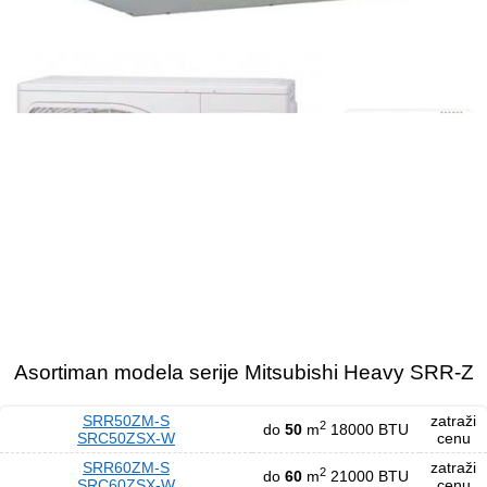
Asortiman modela serije Mitsubishi Heavy SRR-Z
SRR50ZМ-S
zatraži
2
do
50
m
18000 BTU
SRC50ZSX-W
cenu
SRR60ZМ-S
zatraži
2
do
60
m
21000 BTU
SRC60ZSX-W
cenu