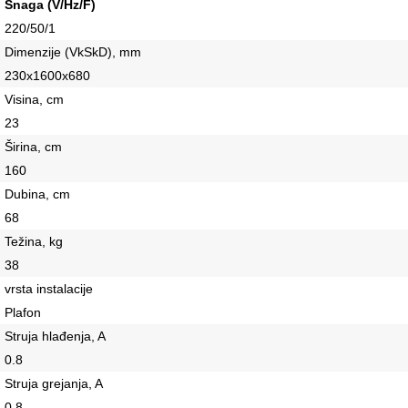
Snaga (V/Hz/F)
220/50/1
Dimenzije (VkSkD), mm
230x1600x680
Visina, сm
23
Širina, сm
160
Dubina, сm
68
Težina, kg
38
vrsta instalacije
Plafon
Struja hlađenja, A
0.8
Struja grejanja, A
0.8