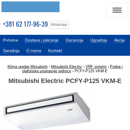
+381 62 177-96-39
WhatsApp
Početna
Dostava i plaćanje
Garancija
Ugradnja
Akcija
Saradnja
O nama
Kontakt
Klima uredaji Mitsubishi
›
Mitsubishi Electric
›
VRF sistemi
›
Podne i
plafonske unutrasnje jedinice
› PCFY-P125 VKM-E
Mitsubishi Electric PCFY-P125 VKM-E