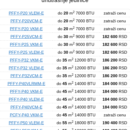
unutrasnje jedinice
2
PFFY-P20 VLEM-E
do
20
m
7000 BTU
zatraži cenu
2
PFFY-P20VCM-E
do
20
m
7000 BTU
zatraži cenu
2
PFFY-P20 VKM-E
do
20
m
7000 BTU
zatraži cenu
2
PFFY-P25VCM-E
do
30
m
9000 BTU
182 600
RSD
2
PFFY-P25 VKM-E
do
30
m
9000 BTU
182 600
RSD
2
PFFY-P25 VLEM-E
do
30
m
9000 BTU
182 600
RSD
2
PFFY-P32 VKM-E
do
35
m
12000 BTU
186 200
RSD
2
PFFY-P32 VLEM-E
do
35
m
12000 BTU
186 200
RSD
2
PFFY-P32VCM-E
do
35
m
12000 BTU
186 200
RSD
2
PFFY-P40VLRMM-E
do
45
m
14000 BTU
184 000
RSD
2
PFFY-P40 VKM-E
do
45
m
14000 BTU
184 000
RSD
2
PFFY-P40 VLEM-E
do
45
m
14000 BTU
184 000
RSD
2
PFFY-P40VCM-E
do
45
m
14000 BTU
184 000
RSD
2
PCFY-P40 VKM-E
do
45
m
14000 BTU
zatraži cenu
2
PFFY-P50 VLEM-E
do
55
m
18000 BTU
190 400
RSD
2