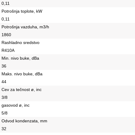
0,11
Potrošnja toplote, kW
0,11
Potrošnja vazduha, m3/h
1860
Rashladno sredstvo
R410A
Min. nivo buke, dBa
36
Maks. nivo buke, dBa
44
Cev za tečnost ø, inc
3/8
gasovod ø, inc
5/8
Odvod kondenzata, mm
32