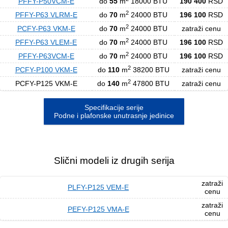
PFFY-P50VCM-E
do
55
m
18000 BTU
190 400
RSD
2
PFFY-P63 VLRM-E
do
70
m
24000 BTU
196 100
RSD
2
PCFY-P63 VKM-E
do
70
m
24000 BTU
zatraži cenu
2
PFFY-P63 VLEM-E
do
70
m
24000 BTU
196 100
RSD
2
PFFY-P63VCM-E
do
70
m
24000 BTU
196 100
RSD
2
PCFY-P100 VKM-E
do
110
m
38200 BTU
zatraži cenu
2
PCFY-P125 VKM-E
do
140
m
47800 BTU
zatraži cenu
Specifikacije serije
Podne i plafonske unutrasnje jedinice
Slični modeli iz drugih serija
zatraži
PLFY-P125 VEM-E
cenu
zatraži
PEFY-P125 VMA-E
cenu