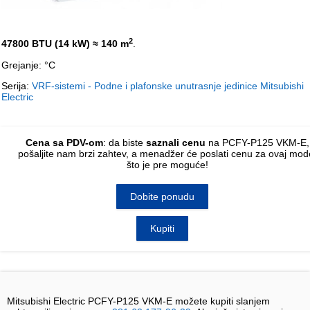
2
47800 BTU (14 kW)
≈ 140 m
.
Grejanje: °C
Serija:
VRF-sistemi - Podne i plafonske unutrasnje jedinice Mitsubishi
Electric
Cena sa PDV-om
: da biste
saznali cenu
na PCFY-P125 VKM-E,
pošaljite nam
brzi zahtev
, a menadžer će poslati cenu za ovaj mod
što je pre moguće!
Dobite ponudu
Kupiti
Mitsubishi Electric PCFY-P125 VKM-E možete kupiti slanjem