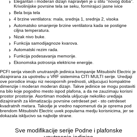
Elegantan i moderan dizajn napravljen je u stilu "novog doba".
Krivolinijske povrsine tela se seku, formirajuci jasne ivice
Bela boja tela
4 brzine ventilatora: mala, srednja 1, srednja 2, visoka
Automatsko smanjenje brzine ventilatora kada se postigne
ciljna temperatura.
Nizak nivo buke.
Funkcija samodijagnoze kvarova.
Automatski rezim rada.
Funkcija podesavanja memorije.
Ekonomska potrosnja elektricne energije.
PCFI serija visecih unutrasnjih jedinica kompanije Mitsubishi Electric je
dizajnirana za upotrebu u VRF sistemima CITI MULTI serije. Uredjaji
ove porodice imaju niz neospornih prednosti, ukljucujuci kompaktne
dimenzije i moderan moderan dizajn. Takve jedinice se mogu postaviti
na bilo koje pogodno mesto ispod plafona, a da ne zauzimaju korisni
prostor prostorije. Asortiman modela ukljucuje nekoliko uredjaja
dizajniranih za klimatizaciju povrsine cetrdeset pet - sto cetrdeset
kvadratnih metara. Takodje je vredno napomenuti da je oprema pod
brendom Mitsubishi Electric uvek popularna medju korisnicima, jer se
dokazala iskljucivo sa najbolje strane.
Sve modifikacije serije Podne i plafonske