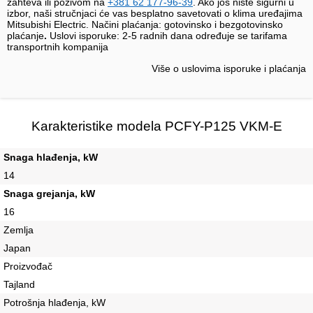
zahteva ili pozivom na
+381 62 177-96-39
. Ako još niste sigurni u
izbor, naši stručnjaci će vas besplatno savetovati o klima uređajima
Mitsubishi Electric. Načini plaćanja: gotovinsko i bezgotovinsko
plaćanje
.
Uslovi isporuke:
2-5 radnih dana određuje se tarifama
transportnih kompanija
Više o uslovima isporuke i plaćanja
Karakteristike modela PCFY-P125 VKM-E
Snaga hlađenja, kW
14
Snaga grejanja, kW
16
Zemlja
Japan
Proizvođač
Tajland
Potrošnja hlađenja, kW