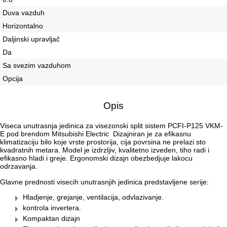
Duva vazduh
Horizontalno
Daljinski upravljač
Da
Sa svezim vazduhom
Opcija
Opis
Viseca unutrasnja jedinica za visezonski split sistem PCFI-P125 VKM-
E pod brendom Mitsubishi Electric
Dizajniran je za efikasnu
klimatizaciju bilo koje vrste prostorija, cija povrsina ne prelazi sto
kvadratnih metara. Model je izdrzljiv, kvalitetno izveden, tiho radi i
efikasno hladi i greje. Ergonomski dizajn obezbedjuje lakocu
odrzavanja.
Glavne prednosti visecih unutrasnjih jedinica predstavljene serije:
Hladjenje, grejanje, ventilacija, odvlazivanje.
kontrola invertera.
Kompaktan dizajn