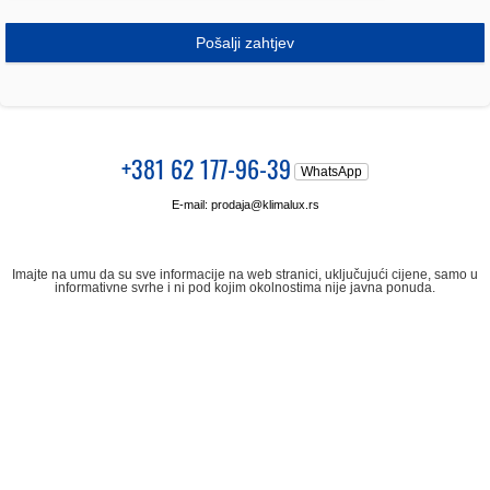
Pošalji zahtjev
+381 62 177-96-39
WhatsApp
E-mail:
prodaja@klimalux.rs
Imajte na umu da su sve informacije na web stranici, uključujući cijene, samo u
informativne svrhe i ni pod kojim okolnostima nije javna ponuda.