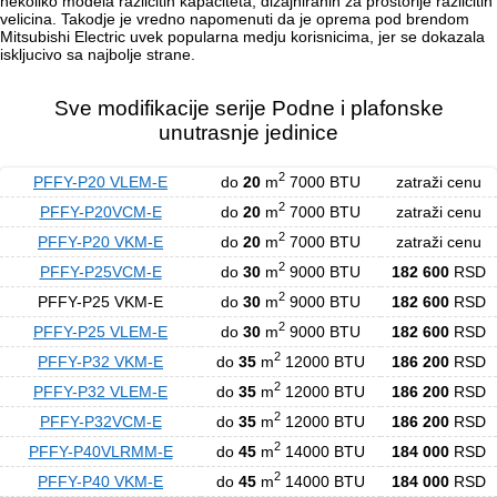
nekoliko modela razlicitih kapaciteta, dizajniranih za prostorije razlicitih
velicina. Takodje je vredno napomenuti da je oprema pod brendom
Mitsubishi Electric uvek popularna medju korisnicima, jer se dokazala
iskljucivo sa najbolje strane.
Sve modifikacije serije Podne i plafonske
unutrasnje jedinice
2
PFFY-P20 VLEM-E
do
20
m
7000 BTU
zatraži cenu
2
PFFY-P20VCM-E
do
20
m
7000 BTU
zatraži cenu
2
PFFY-P20 VKM-E
do
20
m
7000 BTU
zatraži cenu
2
PFFY-P25VCM-E
do
30
m
9000 BTU
182 600
RSD
2
PFFY-P25 VKM-E
do
30
m
9000 BTU
182 600
RSD
2
PFFY-P25 VLEM-E
do
30
m
9000 BTU
182 600
RSD
2
PFFY-P32 VKM-E
do
35
m
12000 BTU
186 200
RSD
2
PFFY-P32 VLEM-E
do
35
m
12000 BTU
186 200
RSD
2
PFFY-P32VCM-E
do
35
m
12000 BTU
186 200
RSD
2
PFFY-P40VLRMM-E
do
45
m
14000 BTU
184 000
RSD
2
PFFY-P40 VKM-E
do
45
m
14000 BTU
184 000
RSD