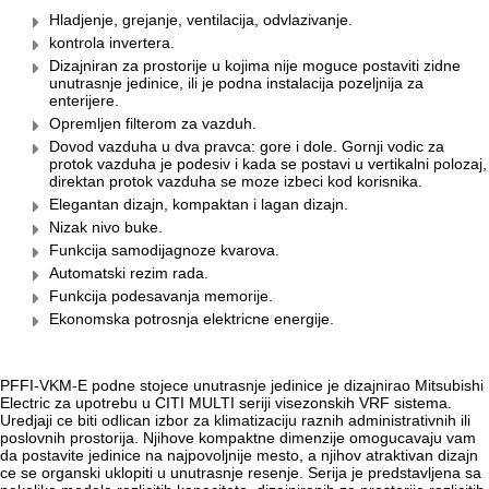
Hladjenje, grejanje, ventilacija, odvlazivanje.
kontrola invertera.
Dizajniran za prostorije u kojima nije moguce postaviti zidne
unutrasnje jedinice, ili je podna instalacija pozeljnija za
enterijere.
Opremljen filterom za vazduh.
Dovod vazduha u dva pravca: gore i dole. Gornji vodic za
protok vazduha je podesiv i kada se postavi u vertikalni polozaj,
direktan protok vazduha se moze izbeci kod korisnika.
Elegantan dizajn, kompaktan i lagan dizajn.
Nizak nivo buke.
Funkcija samodijagnoze kvarova.
Automatski rezim rada.
Funkcija podesavanja memorije.
Ekonomska potrosnja elektricne energije.
PFFI-VKM-E podne stojece unutrasnje jedinice je dizajnirao Mitsubishi
Electric za upotrebu u CITI MULTI seriji visezonskih VRF sistema.
Uredjaji ce biti odlican izbor za klimatizaciju raznih administrativnih ili
poslovnih prostorija. Njihove kompaktne dimenzije omogucavaju vam
da postavite jedinice na najpovoljnije mesto, a njihov atraktivan dizajn
ce se organski uklopiti u unutrasnje resenje. Serija je predstavljena sa