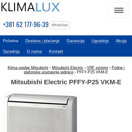
+381 62 177-96-39
WhatsApp
Početna
Dostava i plaćanje
Garancija
Ugradnja
Akcija
Saradnja
O nama
Kontakt
Klima uredaji Mitsubishi
›
Mitsubishi Electric
›
VRF sistemi
›
Podne i
plafonske unutrasnje jedinice
› PFFY-P25 VKM-E
Mitsubishi Electric PFFY-P25 VKM-E