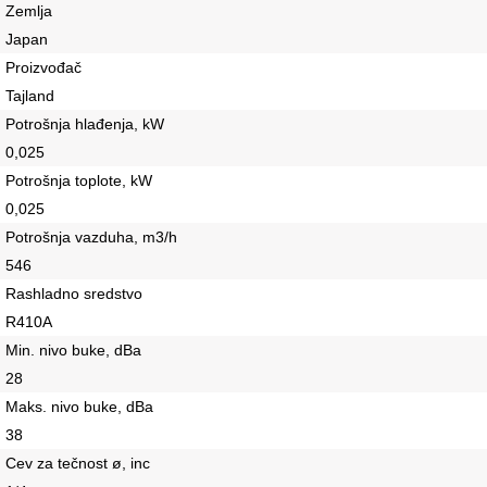
Zemlja
Japan
Proizvođač
Tajland
Potrošnja hlađenja, kW
0,025
Potrošnja toplote, kW
0,025
Potrošnja vazduha, m3/h
546
Rashladno sredstvo
R410A
Min. nivo buke, dBa
28
Maks. nivo buke, dBa
38
Cev za tečnost ø, inc