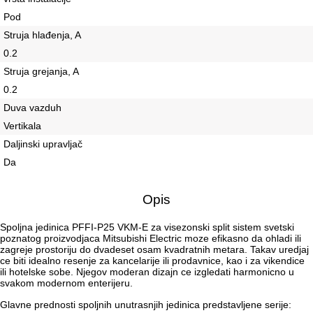
Pod
Struja hlađenja, A
0.2
Struja grejanja, A
0.2
Duva vazduh
Vertikala
Daljinski upravljač
Da
Opis
Spoljna jedinica PFFI-P25 VKM-E za visezonski split sistem svetski
poznatog proizvodjaca Mitsubishi Electric moze efikasno da ohladi ili
zagreje prostoriju do dvadeset osam kvadratnih metara. Takav uredjaj
ce biti idealno resenje za kancelarije ili prodavnice, kao i za vikendice
ili hotelske sobe. Njegov moderan dizajn ce izgledati harmonicno u
svakom modernom enterijeru.
Glavne prednosti spoljnih unutrasnjih jedinica predstavljene serije: