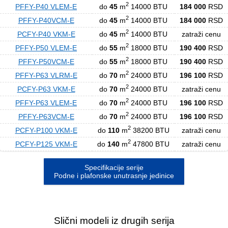
2
PFFY-P40 VLEM-E
do
45
m
14000 BTU
184 000
RSD
2
PFFY-P40VCM-E
do
45
m
14000 BTU
184 000
RSD
2
PCFY-P40 VKM-E
do
45
m
14000 BTU
zatraži cenu
2
PFFY-P50 VLEM-E
do
55
m
18000 BTU
190 400
RSD
2
PFFY-P50VCM-E
do
55
m
18000 BTU
190 400
RSD
2
PFFY-P63 VLRM-E
do
70
m
24000 BTU
196 100
RSD
2
PCFY-P63 VKM-E
do
70
m
24000 BTU
zatraži cenu
2
PFFY-P63 VLEM-E
do
70
m
24000 BTU
196 100
RSD
2
PFFY-P63VCM-E
do
70
m
24000 BTU
196 100
RSD
2
PCFY-P100 VKM-E
do
110
m
38200 BTU
zatraži cenu
2
PCFY-P125 VKM-E
do
140
m
47800 BTU
zatraži cenu
Specifikacije serije
Podne i plafonske unutrasnje jedinice
Slični modeli iz drugih serija