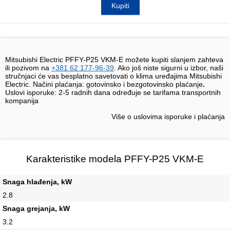
Kupiti
Mitsubishi Electric PFFY-P25 VKM-E možete kupiti slanjem zahteva
ili pozivom na
+381 62 177-96-39
. Ako još niste sigurni u izbor, naši
stručnjaci će vas besplatno savetovati o klima uređajima Mitsubishi
Electric. Načini plaćanja: gotovinsko i bezgotovinsko plaćanje
.
Uslovi isporuke:
2-5 radnih dana određuje se tarifama transportnih
kompanija
Više o uslovima isporuke i plaćanja
Karakteristike modela PFFY-P25 VKM-E
Snaga hlađenja, kW
2.8
Snaga grejanja, kW
3.2