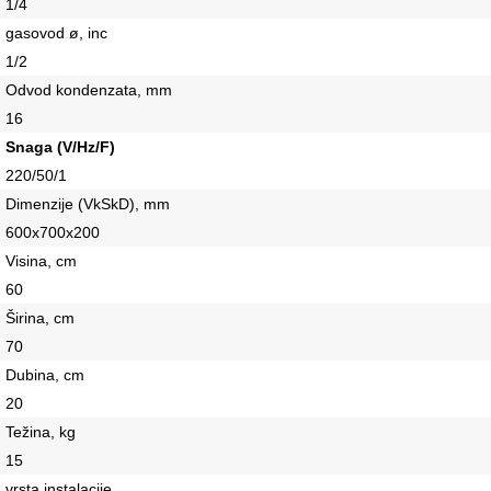
1/4
gasovod ø, inc
1/2
Odvod kondenzata, mm
16
Snaga (V/Hz/F)
220/50/1
Dimenzije (VkSkD), mm
600x700x200
Visina, сm
60
Širina, сm
70
Dubina, сm
20
Težina, kg
15
vrsta instalacije