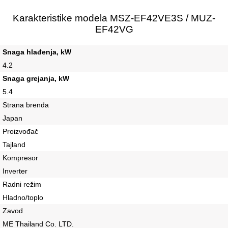
Karakteristike modela MSZ-EF42VE3S / MUZ-
EF42VG
Snaga hlađenja, kW
4.2
Snaga grejanja, kW
5.4
Strana brenda
Japan
Proizvođač
Tajland
Kompresor
Inverter
Radni režim
Hladno/toplo
Zavod
ME Thailand Co. LTD.