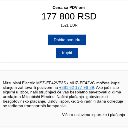
Cena sa PDV-om
:
177 800
RSD
1521 EUR
Dobite ponudu
Kupiti
Mitsubishi Electric MSZ-EF42VE3S / MUZ-EF42VG možete kupiti
slanjem zahteva ili pozivom na
+381 62 177-96-39
. Ako još niste
sigurni u izbor, naši stručnjaci će vas besplatno savetovati o klima
uređajima Mitsubishi Electric. Načini plaćanja: gotovinsko i
bezgotovinsko plaćanje
.
Uslovi isporuke:
2-5 radnih dana određuje
se tarifama transportnih kompanija
Više o uslovima isporuke i plaćanja