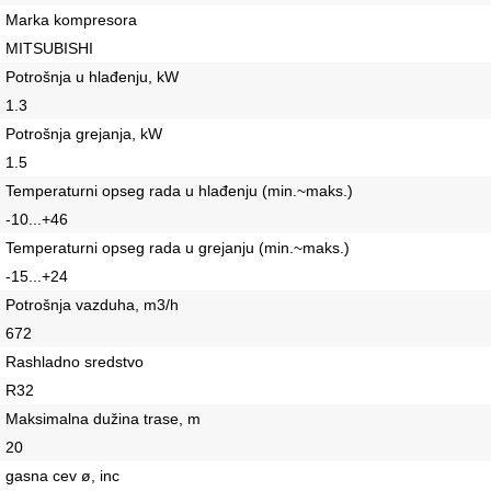
Marka kompresora
MITSUBISHI
Potrošnja u hlađenju, kW
1.3
Potrošnja grejanja, kW
1.5
Temperaturni opseg rada u hlađenju (min.~maks.)
-10...+46
Temperaturni opseg rada u grejanju (min.~maks.)
-15...+24
Potrošnja vazduha, m3/h
672
Rashladno sredstvo
R32
Maksimalna dužina trase, m
20
gasna cev ø, inc