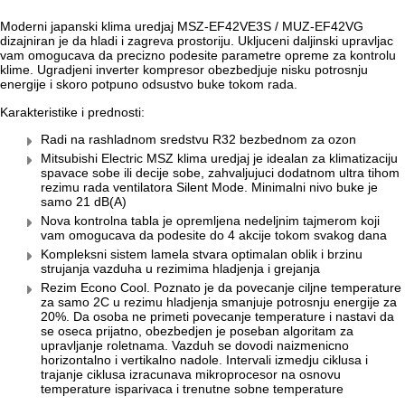
Moderni japanski klima uredjaj MSZ-EF42VE3S / MUZ-EF42VG
dizajniran je da hladi i zagreva prostoriju. Ukljuceni daljinski upravljac
vam omogucava da precizno podesite parametre opreme za kontrolu
klime. Ugradjeni inverter kompresor obezbedjuje nisku potrosnju
energije i skoro potpuno odsustvo buke tokom rada.
Karakteristike i prednosti:
Radi na rashladnom sredstvu R32 bezbednom za ozon
Mitsubishi Electric MSZ klima uredjaj je idealan za klimatizaciju
spavace sobe ili decije sobe, zahvaljujuci dodatnom ultra tihom
rezimu rada ventilatora Silent Mode. Minimalni nivo buke je
samo 21 dB(A)
Nova kontrolna tabla je opremljena nedeljnim tajmerom koji
vam omogucava da podesite do 4 akcije tokom svakog dana
Kompleksni sistem lamela stvara optimalan oblik i brzinu
strujanja vazduha u rezimima hladjenja i grejanja
Rezim Econo Cool. Poznato je da povecanje ciljne temperature
za samo 2C u rezimu hladjenja smanjuje potrosnju energije za
20%. Da osoba ne primeti povecanje temperature i nastavi da
se oseca prijatno, obezbedjen je poseban algoritam za
upravljanje roletnama. Vazduh se dovodi naizmenicno
horizontalno i vertikalno nadole. Intervali izmedju ciklusa i
trajanje ciklusa izracunava mikroprocesor na osnovu
temperature isparivaca i trenutne sobne temperature