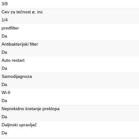
3/8
Cev za tečnost ø, inc
1/4
predfilter
Da
Antibakterijski filter
Da
Auto restart
Da
Samodijagnoza
Da
Wi-fi
Da
Neprekidno kretanje preklopa
Da
Daljinski upravljač
Da