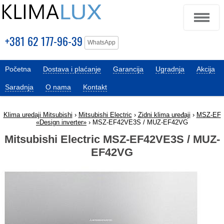
+381 62 177-96-39
WhatsApp
Početna
Dostava i plaćanje
Garancija
Ugradnja
Akcija
Saradnja
O nama
Kontakt
Klima uredaji Mitsubishi
›
Mitsubishi Electric
›
Zidni klima uređaji
›
MSZ-EF
«Design inverter»
› MSZ-EF42VE3S / MUZ-EF42VG
Mitsubishi Electric MSZ-EF42VE3S / MUZ-
EF42VG