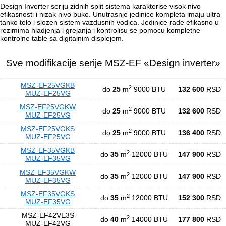
Design Inverter seriju zidnih split sistema karakterise visok nivo
efikasnosti i nizak nivo buke. Unutrasnje jedinice kompleta imaju ultra
tanko telo i slozen sistem vazdusnih vodica. Jedinice rade efikasno u
rezimima hladjenja i grejanja i kontrolisu se pomocu kompletne
kontrolne table sa digitalnim displejom.
Sve modifikacije serije MSZ-EF «Design inverter»
MSZ-EF25VGKB
2
do
25
m
9000 BTU
132 600
RSD
MUZ-EF25VG
MSZ-EF25VGKW
2
do
25
m
9000 BTU
132 600
RSD
MUZ-EF25VG
MSZ-EF25VGKS
2
do
25
m
9000 BTU
136 400
RSD
MUZ-EF25VG
MSZ-EF35VGKB
2
do
35
m
12000 BTU
147 900
RSD
MUZ-EF35VG
MSZ-EF35VGKW
2
do
35
m
12000 BTU
147 900
RSD
MUZ-EF35VG
MSZ-EF35VGKS
2
do
35
m
12000 BTU
152 300
RSD
MUZ-EF35VG
MSZ-EF42VE3S
2
do
40
m
14000 BTU
177 800
RSD
MUZ-EF42VG