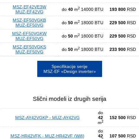
MSZ-EF42VE3W
2
do
40
m
14000 BTU
193 800
RSD
MUZ-EF42VG
MSZ-EF50VGKB
2
do
50
m
18000 BTU
229 500
RSD
MUZ-EF50VG
MSZ-EF50VGKW
2
do
50
m
18000 BTU
229 500
RSD
MUZ-EF50VG
MSZ-EF50VGKS
2
do
50
m
18000 BTU
233 900
RSD
MUZ-EF50VG
Specifikacije serije
MSZ-EF «Design inverter»
Slični modeli iz drugih serija
do
MSZ-AY42VGKP - MUZ-AY42VG
42
152 500
RSD
2
m
do
MSZ-HR42VFK - MUZ-HR42VF (Wifi)
42
107 500
RSD