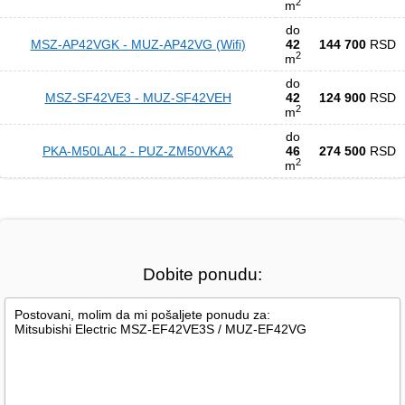
2
m
do
MSZ-AP42VGK - MUZ-AP42VG (Wifi)
42
144 700
RSD
2
m
do
MSZ-SF42VE3 - MUZ-SF42VEH
42
124 900
RSD
2
m
do
PKA-M50LAL2 - PUZ-ZM50VKA2
46
274 500
RSD
2
m
Dobite ponudu: