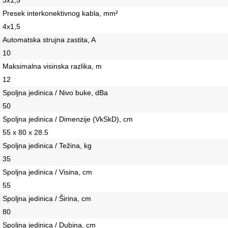
3х1,5
Presek interkonektivnog kabla, mm²
4х1,5
Automatska strujna zastita, A
10
Maksimalna visinska razlika, m
12
Spoljna jedinica / Nivo buke, dBa
50
Spoljna jedinica / Dimenzije (VkSkD), сm
55 x 80 x 28.5
Spoljna jedinica / Težina, kg
35
Spoljna jedinica / Visina, сm
55
Spoljna jedinica / Širina, сm
80
Spoljna jedinica / Dubina, сm