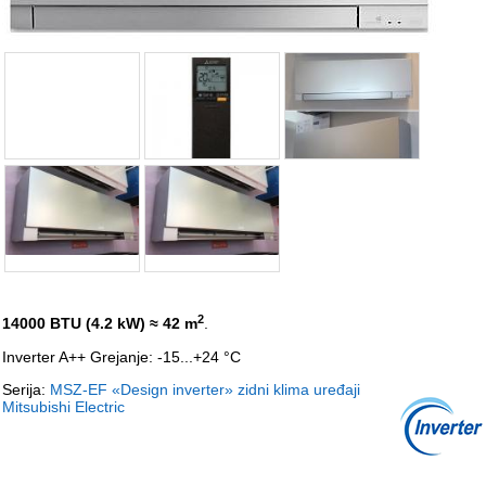
2
14000 BTU (4.2 kW)
≈ 42 m
.
Inverter A++ Grejanje: -15...+24 °C
Serija:
MSZ-EF «Design inverter» zidni klima uređaji
Mitsubishi Electric