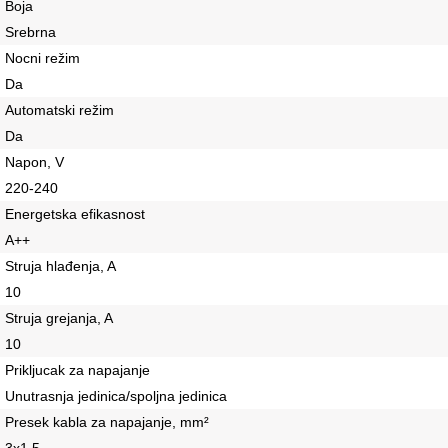
Boja
Srebrna
Nocni režim
Da
Automatski režim
Da
Napon, V
220-240
Energetska efikasnost
A++
Struja hlađenja, A
10
Struja grejanja, A
10
Prikljucak za napajanje
Unutrasnja jedinica/spoljna jedinica
Presek kabla za napajanje, mm²