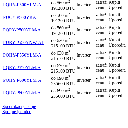
2
zatraži
Kupiti
do
560
m
PQHY-P500YLM-A
Inverter
cenu
Uporediti
191200 BTU
2
zatraži
Kupiti
do
560
m
PUCY-P500YKA
Inverter
cenu
Uporediti
191200 BTU
2
zatraži
Kupiti
do
560
m
PQRY-P500YLM-A
Inverter
cenu
Uporediti
191200 BTU
2
zatraži
Kupiti
do
630
m
PURY-P550YNW-A1
Inverter
cenu
Uporediti
215100 BTU
2
zatraži
Kupiti
do
630
m
PQHY-P550YLM-A
Inverter
cenu
Uporediti
215100 BTU
2
zatraži
Kupiti
do
630
m
PQRY-P550YLM-A
Inverter
cenu
Uporediti
215100 BTU
2
zatraži
Kupiti
do
690
m
PQHY-P600YLM-A
Inverter
cenu
Uporediti
235600 BTU
2
zatraži
Kupiti
do
690
m
PQRY-P600YLM-A
Inverter
cenu
Uporediti
235600 BTU
Specifikacije serije
Spoljne jedinice