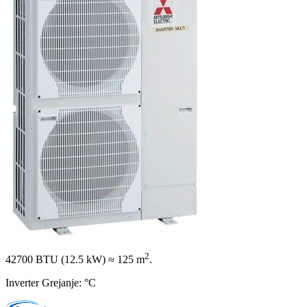
2
42700 BTU (12.5 kW)
≈ 125 m
.
Inverter Grejanje: °C