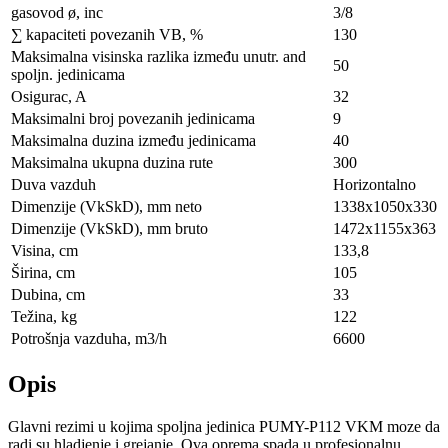
gasovod ø, inc
3/8
∑ kapaciteti povezanih VB, %
130
Maksimalna visinska razlika između unutr. and
50
spoljn. jedinicama
Osigurac, A
32
Maksimalni broj povezanih jedinicama
9
Maksimalna duzina između jedinicama
40
Maksimalna ukupna duzina rute
300
Duva vazduh
Horizontalno
Dimenzije (VkSkD), mm neto
1338x1050x330
Dimenzije (VkSkD), mm bruto
1472х1155х363
Visina, сm
133,8
Širina, сm
105
Dubina, сm
33
Težina, kg
122
Potrošnja vazduha, m3/h
6600
Opis
Glavni rezimi u kojima spoljna jedinica PUMY-P112 VKM moze da
radi su hladjenje i grejanje. Ova oprema spada u profesionalnu