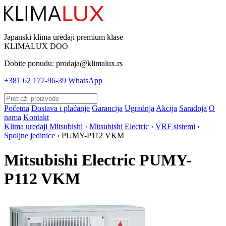
Japanski klima uređaji premium klase
KLIMALUX DOO
Dobite ponudu:
prodaja@klimalux.rs
+381 62 177-96-39
WhatsApp
Početna
Dostava i plaćanje
Garancija
Ugradnja
Akcija
Saradnja
O
nama
Kontakt
Klima uredaji Mitsubishi
›
Mitsubishi Electric
›
VRF sistemi
›
Spoljne jedinice
› PUMY-P112 VKM
Mitsubishi Electric PUMY-
P112 VKM