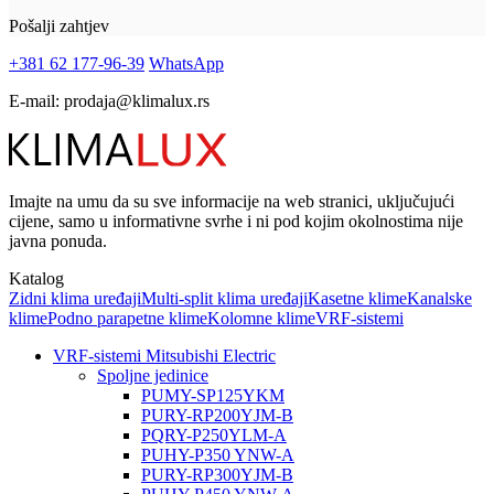
Pošalji zahtjev
+381 62 177-96-39
WhatsApp
E-mail:
prodaja@klimalux.rs
Imajte na umu da su sve informacije na web stranici, uključujući
cijene, samo u informativne svrhe i ni pod kojim okolnostima nije
javna ponuda.
Katalog
Zidni klima uređaji
Multi-split klima uređaji
Kasetne klime
Kanalske
klime
Podno parapetne klime
Kolomne klime
VRF-sistemi
VRF-sistemi Mitsubishi Electric
Spoljne jedinice
PUMY-SP125YKM
PURY-RP200YJM-B
PQRY-P250YLM-A
PUHY-P350 YNW-A
PURY-RP300YJM-B