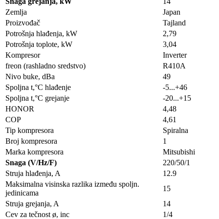
Snaga grejanja, kW
14
Zemlja
Japan
Proizvođač
Tajland
Potrošnja hlađenja, kW
2,79
Potrošnja toplote, kW
3,04
Kompresor
Inverter
freon (rashladno sredstvo)
R410A
Nivo buke, dBa
49
Spoljna t,°C hlađenje
-5...+46
Spoljna t,°C grejanje
-20...+15
HONOR
4,48
COP
4,61
Tip kompresora
Spiralna
Broj kompresora
1
Marka kompresora
Mitsubishi
Snaga (V/Hz/F)
220/50/1
Struja hlađenja, A
12.9
Maksimalna visinska razlika između spoljn.
15
jedinicama
Struja grejanja, A
14
Cev za tečnost ø, inc
1/4