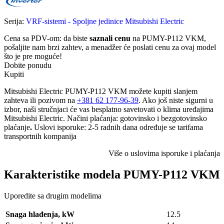
Serija:
VRF-sistemi - Spoljne jedinice Mitsubishi Electric
Cena sa PDV-om
: da biste
saznali cenu
na PUMY-P112 VKM,
pošaljite nam
brzi zahtev
, a menadžer će poslati cenu za ovaj model
što je pre moguće!
Dobite ponudu
Kupiti
Mitsubishi Electric PUMY-P112 VKM možete kupiti slanjem
zahteva ili pozivom na
+381 62 177-96-39
. Ako još niste sigurni u
izbor, naši stručnjaci će vas besplatno savetovati o klima uređajima
Mitsubishi Electric. Načini plaćanja: gotovinsko i bezgotovinsko
plaćanje
.
Uslovi isporuke:
2-5 radnih dana određuje se tarifama
transportnih kompanija
Više o uslovima isporuke i plaćanja
Karakteristike modela PUMY-P112 VKM
Uporedite sa drugim modelima
Snaga hlađenja, kW
12.5