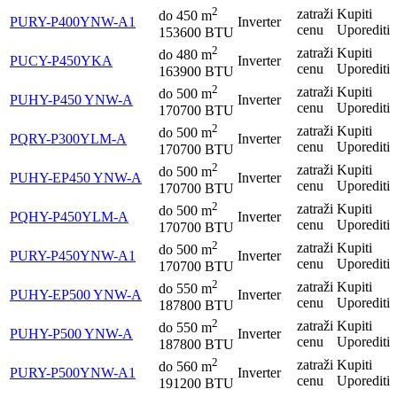
2
zatraži
Kupiti
do
450
m
PURY-P400YNW-A1
Inverter
cenu
Uporediti
153600 BTU
2
zatraži
Kupiti
do
480
m
PUCY-P450YKA
Inverter
cenu
Uporediti
163900 BTU
2
zatraži
Kupiti
do
500
m
PUHY-P450 YNW-A
Inverter
cenu
Uporediti
170700 BTU
2
zatraži
Kupiti
do
500
m
PQRY-P300YLM-A
Inverter
cenu
Uporediti
170700 BTU
2
zatraži
Kupiti
do
500
m
PUHY-EP450 YNW-A
Inverter
cenu
Uporediti
170700 BTU
2
zatraži
Kupiti
do
500
m
PQHY-P450YLM-A
Inverter
cenu
Uporediti
170700 BTU
2
zatraži
Kupiti
do
500
m
PURY-P450YNW-A1
Inverter
cenu
Uporediti
170700 BTU
2
zatraži
Kupiti
do
550
m
PUHY-EP500 YNW-A
Inverter
cenu
Uporediti
187800 BTU
2
zatraži
Kupiti
do
550
m
PUHY-P500 YNW-A
Inverter
cenu
Uporediti
187800 BTU
2
zatraži
Kupiti
do
560
m
PURY-P500YNW-A1
Inverter
cenu
Uporediti
191200 BTU