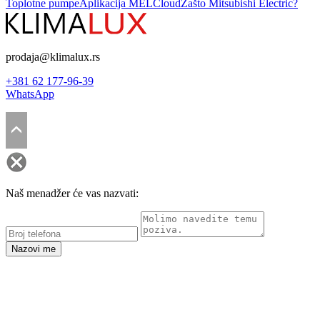
Toplotne pumpe
Aplikacija MELCloud
Zašto Mitsubishi Electric?
prodaja@klimalux.rs
+381 62 177-96-39
WhatsApp
Naš menadžer će vas nazvati:
Nazovi me