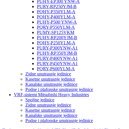
PUHY-EP300 YNW-A
PURY-RP250YJM-B
PQHY-P350YLM-A
PQHY-P400YLM-A
PUHY-P500 YNW-A
PQRY-P550YLM-A
PUMY-SP125VKM
PUHY-RP200YJM-B
PQHY-P250YLM-A
PURY-P300YNW-A1
PUHY-RP350YJM-B
PURY-P400YNW-A1
PURY-P450YNW-A1
PQRY-P600YLM-A
Zidne unutrasnje jedinice
Kasetne unutrasnje jedinice
Kanalske unutrasnje jedinice
Podne i plafonske unutrasnje jedinice
VRF-sistemi Mitsubishi Heavy Industries
Spoljne jedinice
Zidne unutrasnje jedinice
Kasetne unutrasnje jedinice
Kanalske unutrasnje jedinice
Podne i plafonske unutrasnje jedinice