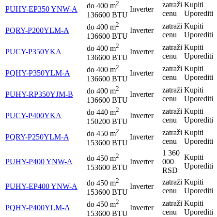
2
zatraži
Kupiti
do
400
m
PUHY-EP350 YNW-A
Inverter
cenu
Uporediti
136600 BTU
2
zatraži
Kupiti
do
400
m
PQRY-P200YLM-A
Inverter
cenu
Uporediti
136600 BTU
2
zatraži
Kupiti
do
400
m
PUCY-P350YKA
Inverter
cenu
Uporediti
136600 BTU
2
zatraži
Kupiti
do
400
m
PQHY-P350YLM-A
Inverter
cenu
Uporediti
136600 BTU
2
zatraži
Kupiti
do
400
m
PUHY-RP350YJM-B
Inverter
cenu
Uporediti
136600 BTU
2
zatraži
Kupiti
do
440
m
PUCY-P400YKA
Inverter
cenu
Uporediti
150200 BTU
2
zatraži
Kupiti
do
450
m
PQRY-P250YLM-A
Inverter
cenu
Uporediti
153600 BTU
1 360
2
Kupiti
do
450
m
PUHY-P400 YNW-A
Inverter
000
Uporediti
153600 BTU
RSD
2
zatraži
Kupiti
do
450
m
PUHY-EP400 YNW-A
Inverter
cenu
Uporediti
153600 BTU
2
zatraži
Kupiti
do
450
m
PQHY-P400YLM-A
Inverter
cenu
Uporediti
153600 BTU