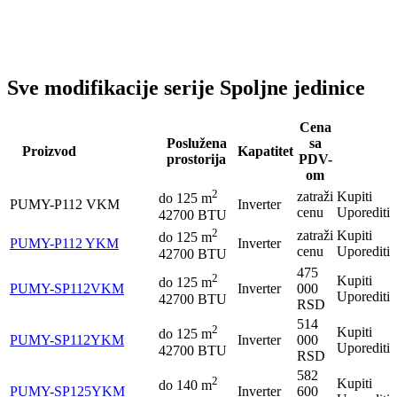
Sve modifikacije serije Spoljne jedinice
Cena
Poslužena
sa
Proizvod
Kapatitet
prostorija
PDV-
om
2
zatraži
Kupiti
do
125
m
PUMY-P112 VKM
Inverter
cenu
Uporediti
42700 BTU
2
zatraži
Kupiti
do
125
m
PUMY-P112 YKM
Inverter
cenu
Uporediti
42700 BTU
475
2
Kupiti
do
125
m
PUMY-SP112VKM
Inverter
000
Uporediti
42700 BTU
RSD
514
2
Kupiti
do
125
m
PUMY-SP112YKM
Inverter
000
Uporediti
42700 BTU
RSD
582
2
Kupiti
do
140
m
PUMY-SP125YKM
Inverter
600