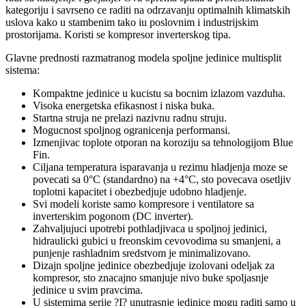
kategoriju i savrseno ce raditi na odrzavanju optimalnih klimatskih
uslova kako u stambenim tako iu poslovnim i industrijskim
prostorijama. Koristi se kompresor inverterskog tipa.
Glavne prednosti razmatranog modela spoljne jedinice multisplit
sistema:
Kompaktne jedinice u kucistu sa bocnim izlazom vazduha.
Visoka energetska efikasnost i niska buka.
Startna struja ne prelazi nazivnu radnu struju.
Mogucnost spoljnog ogranicenja performansi.
Izmenjivac toplote otporan na koroziju sa tehnologijom Blue
Fin.
Ciljana temperatura isparavanja u rezimu hladjenja moze se
povecati sa 0°C (standardno) na +4°C, sto povecava osetljiv
toplotni kapacitet i obezbedjuje udobno hladjenje.
Svi modeli koriste samo kompresore i ventilatore sa
inverterskim pogonom (DC inverter).
Zahvaljujuci upotrebi pothladjivaca u spoljnoj jedinici,
hidraulicki gubici u freonskim cevovodima su smanjeni, a
punjenje rashladnim sredstvom je minimalizovano.
Dizajn spoljne jedinice obezbedjuje izolovani odeljak za
kompresor, sto znacajno smanjuje nivo buke spoljasnje
jedinice u svim pravcima.
U sistemima serije ?I? unutrasnje jedinice mogu raditi samo u