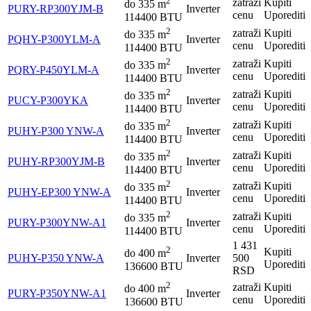
2
zatraži
Kupiti
do
335
m
PURY-RP300YJM-B
Inverter
cenu
Uporediti
114400 BTU
2
zatraži
Kupiti
do
335
m
PQHY-P300YLM-A
Inverter
cenu
Uporediti
114400 BTU
2
zatraži
Kupiti
do
335
m
PQRY-P450YLM-A
Inverter
cenu
Uporediti
114400 BTU
2
zatraži
Kupiti
do
335
m
PUCY-P300YKA
Inverter
cenu
Uporediti
114400 BTU
2
zatraži
Kupiti
do
335
m
PUHY-P300 YNW-A
Inverter
cenu
Uporediti
114400 BTU
2
zatraži
Kupiti
do
335
m
PUHY-RP300YJM-B
Inverter
cenu
Uporediti
114400 BTU
2
zatraži
Kupiti
do
335
m
PUHY-EP300 YNW-A
Inverter
cenu
Uporediti
114400 BTU
2
zatraži
Kupiti
do
335
m
PURY-P300YNW-A1
Inverter
cenu
Uporediti
114400 BTU
1 431
2
Kupiti
do
400
m
PUHY-P350 YNW-A
Inverter
500
Uporediti
136600 BTU
RSD
2
zatraži
Kupiti
do
400
m
PURY-P350YNW-A1
Inverter
cenu
Uporediti
136600 BTU