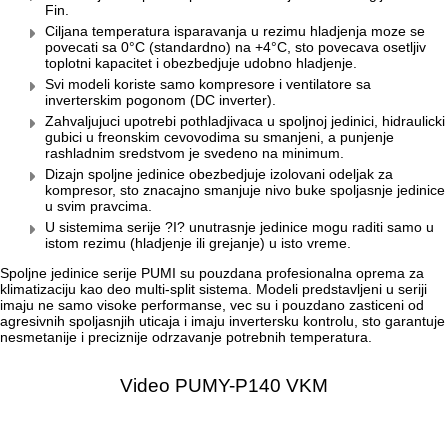
Fin.
Ciljana temperatura isparavanja u rezimu hladjenja moze se
povecati sa 0°C (standardno) na +4°C, sto povecava osetljiv
toplotni kapacitet i obezbedjuje udobno hladjenje.
Svi modeli koriste samo kompresore i ventilatore sa
inverterskim pogonom (DC inverter).
Zahvaljujuci upotrebi pothladjivaca u spoljnoj jedinici, hidraulicki
gubici u freonskim cevovodima su smanjeni, a punjenje
rashladnim sredstvom je svedeno na minimum.
Dizajn spoljne jedinice obezbedjuje izolovani odeljak za
kompresor, sto znacajno smanjuje nivo buke spoljasnje jedinice
u svim pravcima.
U sistemima serije ?I? unutrasnje jedinice mogu raditi samo u
istom rezimu (hladjenje ili grejanje) u isto vreme.
Spoljne jedinice serije PUMI su pouzdana profesionalna oprema za
klimatizaciju kao deo multi-split sistema. Modeli predstavljeni u seriji
imaju ne samo visoke performanse, vec su i pouzdano zasticeni od
agresivnih spoljasnjih uticaja i imaju invertersku kontrolu, sto garantuje
nesmetanije i preciznije odrzavanje potrebnih temperatura.
Video PUMY-P140 VKM