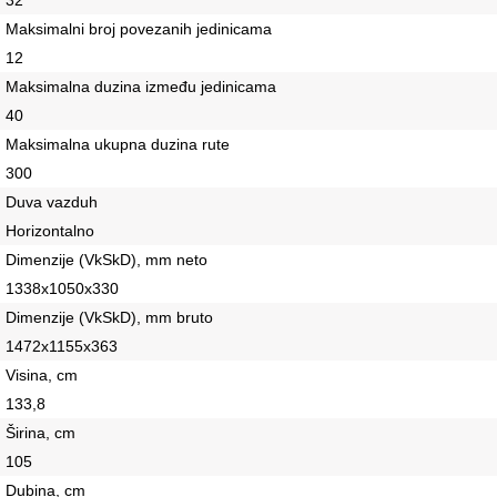
32
Maksimalni broj povezanih jedinicama
12
Maksimalna duzina između jedinicama
40
Maksimalna ukupna duzina rute
300
Duva vazduh
Horizontalno
Dimenzije (VkSkD), mm neto
1338x1050x330
Dimenzije (VkSkD), mm bruto
1472х1155х363
Visina, сm
133,8
Širina, сm
105
Dubina, сm