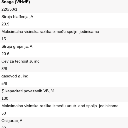
Snaga (V/Hz/F)
220/50/1
Struja hlađenja, A
20.9
Maksimalna visinska razlika između spoljn. jedinicama
15
Struja grejanja, A
20.6
Cev za tečnost ø, inc
3/8
gasovod ø, inc
5/8
∑ kapaciteti povezanih VB, %
130
Maksimalna visinska razlika između unutr. and spoljn. jedinicama
50
Osigurac, A