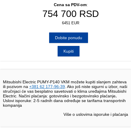
Cena sa PDV-om
:
754 700
RSD
6451 EUR
Dobite ponudu
Kupiti
Mitsubishi Electric PUMY-P140 VKM možete kupiti slanjem zahteva
ili pozivom na
+381 62 177-96-39
. Ako još niste sigurni u izbor, naši
stručnjaci će vas besplatno savetovati o klima uređajima Mitsubishi
Electric. Načini plaćanja: gotovinsko i bezgotovinsko plaćanje
.
Uslovi isporuke:
2-5 radnih dana određuje se tarifama transportnih
kompanija
Više o uslovima isporuke i plaćanja