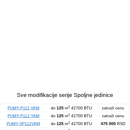
Sve modifikacije serije Spoljne jedinice
2
PUMY-P112 VKM
do
125
m
42700 BTU
zatraži cenu
2
PUMY-P112 YKM
do
125
m
42700 BTU
zatraži cenu
2
PUMY-SP112VKM
do
125
m
42700 BTU
475 000
RSD