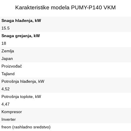
Karakteristike modela PUMY-P140 VKM
Snaga hlađenja, kW
15.5
Snaga grejanja, kW
18
Zemlja
Japan
Proizvođač
Tajland
Potrošnja hlađenja, kW
4,52
Potrošnja toplote, kW
4,47
Kompresor
Inverter
freon (rashladno sredstvo)