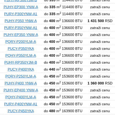
PUHY-RP300YJM-B
do
335
m
114400 BTU
zatraži cenu
2
PUHY-EP300 YNW-A
do
335
m
114400 BTU
zatraži cenu
2
PURY-P300YNW-A1
do
335
m
114400 BTU
zatraži cenu
2
PUHY-P350 YNW-A
do
400
m
136600 BTU
1 431 500
RSD
2
PURY-P350YNW-A1
do
400
m
136600 BTU
zatraži cenu
2
PUHY-EP350 YNW-A
do
400
m
136600 BTU
zatraži cenu
2
PQRY-P200YLM-A
do
400
m
136600 BTU
zatraži cenu
2
PUCY-P350YKA
do
400
m
136600 BTU
zatraži cenu
2
PQHY-P350YLM-A
do
400
m
136600 BTU
zatraži cenu
2
PUHY-RP350YJM-B
do
400
m
136600 BTU
zatraži cenu
2
PUCY-P400YKA
do
440
m
150200 BTU
zatraži cenu
2
PQRY-P250YLM-A
do
450
m
153600 BTU
zatraži cenu
2
PUHY-P400 YNW-A
do
450
m
153600 BTU
1 360 000
RSD
2
PUHY-EP400 YNW-A
do
450
m
153600 BTU
zatraži cenu
2
PQHY-P400YLM-A
do
450
m
153600 BTU
zatraži cenu
2
PURY-P400YNW-A1
do
450
m
153600 BTU
zatraži cenu
2
PUCY-P450YKA
do
480
m
163900 BTU
zatraži cenu