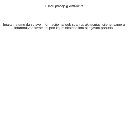
E-mail:
prodaja@klimalux.rs
Imajte na umu da su sve informacije na web stranici, uključujući cijene, samo u
informativne svrhe i ni pod kojim okolnostima nije javna ponuda.