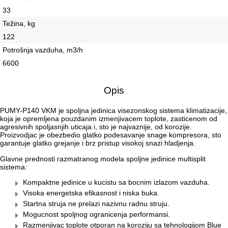
33
Težina, kg
122
Potrošnja vazduha, m3/h
6600
Opis
PUMY-P140 VKM je spoljna jedinica visezonskog sistema klimatizacije,
koja je opremljena pouzdanim izmenjivacem toplote, zasticenom od
agresivnih spoljasnjih uticaja i, sto je najvaznije, od korozije.
Proizvodjac je obezbedio glatko podesavanje snage kompresora, sto
garantuje glatko grejanje i brz pristup visokoj snazi hladjenja.
Glavne prednosti razmatranog modela spoljne jedinice multisplit
sistema:
Kompaktne jedinice u kucistu sa bocnim izlazom vazduha.
Visoka energetska efikasnost i niska buka.
Startna struja ne prelazi nazivnu radnu struju.
Mogucnost spoljnog ogranicenja performansi.
Razmenjivac toplote otporan na koroziju sa tehnologijom Blue