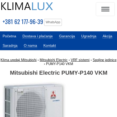
+381 62 177-96-39
WhatsApp
Početna
Dostava i plaćanje
Garancija
Ugradnja
Akcija
Saradnja
O nama
Kontakt
Klima uredaji Mitsubishi
›
Mitsubishi Electric
›
VRF sistemi
›
Spoljne jedinice
› PUMY-P140 VKM
Mitsubishi Electric PUMY-P140 VKM