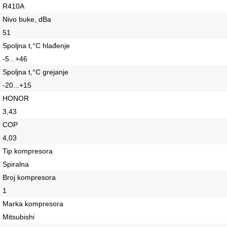
R410A
Nivo buke, dBa
51
Spoljna t,°C hlađenje
-5...+46
Spoljna t,°C grejanje
-20...+15
HONOR
3,43
COP
4,03
Tip kompresora
Spiralna
Broj kompresora
1
Marka kompresora
Mitsubishi