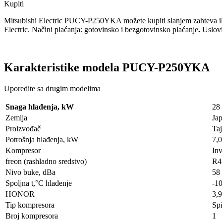
Kupiti
Mitsubishi Electric PUCY-P250YKA možete kupiti slanjem zahteva i
Electric. Načini plaćanja: gotovinsko i bezgotovinsko plaćanje
.
Uslovi
Karakteristike modela PUCY-P250YKA
Uporedite sa drugim modelima
Snaga hlađenja, kW
28
Zemlja
Ja
Proizvođač
Ta
Potrošnja hlađenja, kW
7,
Kompresor
Inv
freon (rashladno sredstvo)
R4
Nivo buke, dBa
58
Spoljna t,°C hlađenje
-10
HONOR
3,
Tip kompresora
Spi
Broj kompresora
1