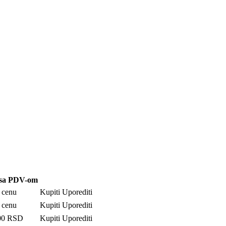
sa PDV-om
i cenu
Kupiti
Uporediti
i cenu
Kupiti
Uporediti
00
RSD
Kupiti
Uporediti