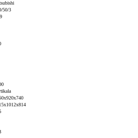
subishi
0/50/3
.9
0
00
tikala
50x920x740
15х1012х814
5
3