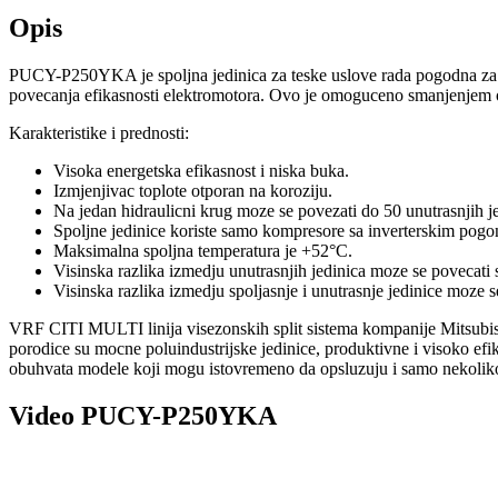
Opis
PUCY-P250YKA je spoljna jedinica za teske uslove rada pogodna za unu
povecanja efikasnosti elektromotora. Ovo je omoguceno smanjenjem op
Karakteristike i prednosti:
Visoka energetska efikasnost i niska buka.
Izmjenjivac toplote otporan na koroziju.
Na jedan hidraulicni krug moze se povezati do 50 unutrasnjih je
Spoljne jedinice koriste samo kompresore sa inverterskim pog
Maksimalna spoljna temperatura je +52°C.
Visinska razlika izmedju unutrasnjih jedinica moze se povecat
Visinska razlika izmedju spoljasnje i unutrasnje jedinice moze 
VRF CITI MULTI linija visezonskih split sistema kompanije Mitsubishi 
porodice su mocne poluindustrijske jedinice, produktivne i visoko efi
obuhvata modele koji mogu istovremeno da opsluzuju i samo nekoliko pr
Video PUCY-P250YKA