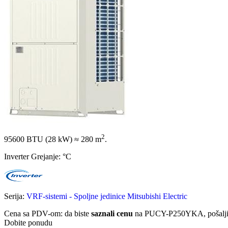
2
95600 BTU (28 kW)
≈ 280 m
.
Inverter Grejanje: °C
Serija:
VRF-sistemi - Spoljne jedinice Mitsubishi Electric
Cena sa PDV-om
: da biste
saznali cenu
na PUCY-P250YKA, pošalj
Dobite ponudu