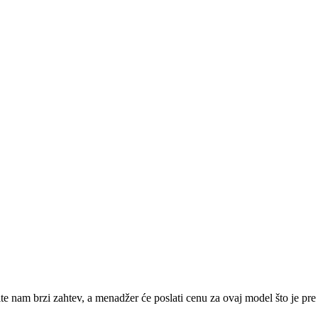
ite nam
brzi zahtev
, a menadžer će poslati cenu za ovaj model što je pr