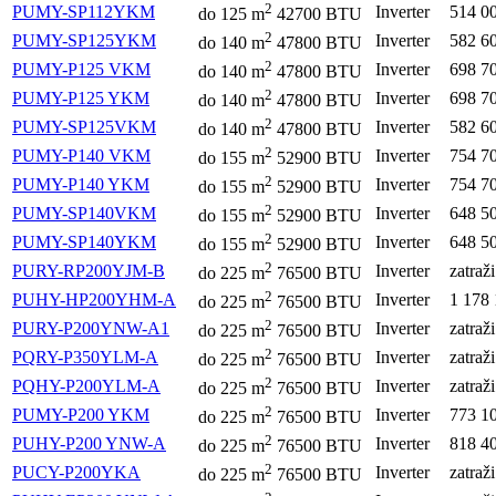
2
PUMY-SP112YKM
Inverter
514 0
do
125
m
42700 BTU
2
PUMY-SP125YKM
Inverter
582 6
do
140
m
47800 BTU
2
PUMY-P125 VKM
Inverter
698 7
do
140
m
47800 BTU
2
PUMY-P125 YKM
Inverter
698 7
do
140
m
47800 BTU
2
PUMY-SP125VKM
Inverter
582 6
do
140
m
47800 BTU
2
PUMY-P140 VKM
Inverter
754 7
do
155
m
52900 BTU
2
PUMY-P140 YKM
Inverter
754 7
do
155
m
52900 BTU
2
PUMY-SP140VKM
Inverter
648 5
do
155
m
52900 BTU
2
PUMY-SP140YKM
Inverter
648 5
do
155
m
52900 BTU
2
PURY-RP200YJM-B
Inverter
zatraž
do
225
m
76500 BTU
2
PUHY-HP200YHM-A
Inverter
1 178
do
225
m
76500 BTU
2
PURY-P200YNW-A1
Inverter
zatraž
do
225
m
76500 BTU
2
PQRY-P350YLM-A
Inverter
zatraž
do
225
m
76500 BTU
2
PQHY-P200YLM-A
Inverter
zatraž
do
225
m
76500 BTU
2
PUMY-P200 YKM
Inverter
773 1
do
225
m
76500 BTU
2
PUHY-P200 YNW-A
Inverter
818 4
do
225
m
76500 BTU
2
PUCY-P200YKA
Inverter
zatraž
do
225
m
76500 BTU