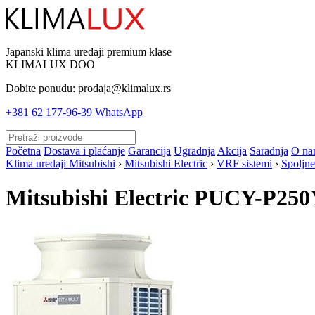
Japanski klima uređaji premium klase
KLIMALUX DOO
Dobite ponudu:
prodaja@klimalux.rs
+381 62 177-96-39
WhatsApp
Početna
Dostava i plaćanje
Garancija
Ugradnja
Akcija
Saradnja
O na
Klima uredaji Mitsubishi
›
Mitsubishi Electric
›
VRF sistemi
›
Spoljne
Mitsubishi Electric PUCY-P2