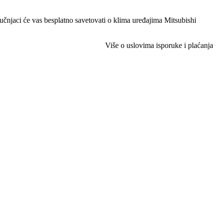
stručnjaci će vas besplatno savetovati o klima uređajima Mitsubishi
Više o uslovima isporuke i plaćanja