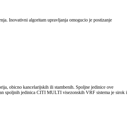
nja. Inovativni algoritam upravljanja omogucio je postizanje
ja, obicno kancelarijskih ili stambenih. Spoljne jedinice ove
iman spoljnih jedinica CITI MULTI visezonskih VRF sistema je sirok i