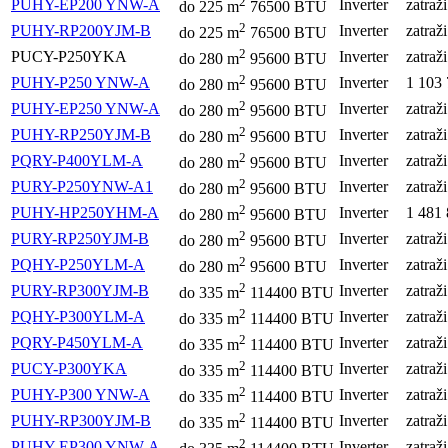
2
PUHY-EP200 YNW-A
Inverter
zatraž
do
225
m
76500 BTU
2
PUHY-RP200YJM-B
Inverter
zatraž
do
225
m
76500 BTU
2
PUCY-P250YKA
Inverter
zatraž
do
280
m
95600 BTU
2
PUHY-P250 YNW-A
Inverter
1 103
do
280
m
95600 BTU
2
PUHY-EP250 YNW-A
Inverter
zatraž
do
280
m
95600 BTU
2
PUHY-RP250YJM-B
Inverter
zatraž
do
280
m
95600 BTU
2
PQRY-P400YLM-A
Inverter
zatraž
do
280
m
95600 BTU
2
PURY-P250YNW-A1
Inverter
zatraž
do
280
m
95600 BTU
2
PUHY-HP250YHM-A
Inverter
1 481
do
280
m
95600 BTU
2
PURY-RP250YJM-B
Inverter
zatraž
do
280
m
95600 BTU
2
PQHY-P250YLM-A
Inverter
zatraž
do
280
m
95600 BTU
2
PURY-RP300YJM-B
Inverter
zatraž
do
335
m
114400 BTU
2
PQHY-P300YLM-A
Inverter
zatraž
do
335
m
114400 BTU
2
PQRY-P450YLM-A
Inverter
zatraž
do
335
m
114400 BTU
2
PUCY-P300YKA
Inverter
zatraž
do
335
m
114400 BTU
2
PUHY-P300 YNW-A
Inverter
zatraž
do
335
m
114400 BTU
2
PUHY-RP300YJM-B
Inverter
zatraž
do
335
m
114400 BTU
2
PUHY-EP300 YNW-A
Inverter
zatraž