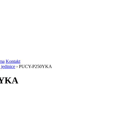
ma
Kontakt
 jedinice
› PUCY-P250YKA
50YKA