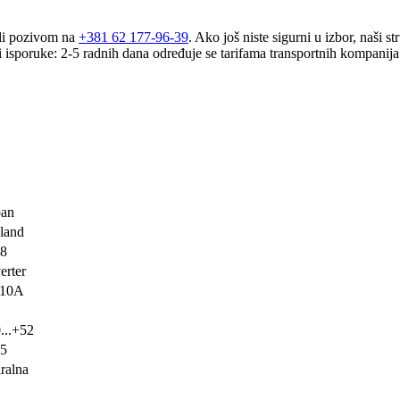
li pozivom na
+381 62 177-96-39
. Ako još niste sigurni u izbor, naši 
 isporuke:
2-5 radnih dana određuje se tarifama transportnih kompanija
pan
jland
08
erter
10A
...+52
95
ralna