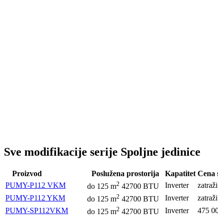
Sve modifikacije serije Spoljne jedinice
Proizvod
Poslužena prostorija
Kapatitet
Cena 
2
PUMY-P112 VKM
Inverter
zatraž
do
125
m
42700 BTU
2
PUMY-P112 YKM
Inverter
zatraž
do
125
m
42700 BTU
2
PUMY-SP112VKM
Inverter
475 0
do
125
m
42700 BTU