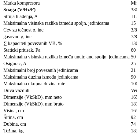
Marka kompresora
Mit
Snaga (V/Hz/F)
38
Struja hlađenja, A
11
Maksimalna visinska razlika između spoljn. jedinicama
15
Cev za tečnost ø, inc
3/8
gasovod ø, inc
7/8
∑ kapaciteti povezanih VB, %
13
Staticki pritisak, Pa
60
Maksimalna visinska razlika između unutr. and spoljn. jedinicama
50
Osigurac, A
25
Maksimalni broj povezanih jedinicama
21
Maksimalna duzina između jedinicama
90
Maksimalna ukupna duzina rute
10
Duva vazduh
Ver
Dimenzije (VkSkD), mm neto
16
Dimenzije (VkSkD), mm bruto
18
Visina, сm
16
Širina, сm
92
Dubina, сm
74
Težina, kg
18