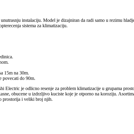
trasnju instalaciju. Model je dizajniran da radi samo u rezimu hladje
terecenja sistema za klimatizaciju.
dinica.
onom.
i sa 15m na 30m.
se povecati do 90m.
Electric je odlicno resenje za problem klimatizacije u grupama prostori
kasne, obucene u izdrzljivo kuciste koje je otporno na koroziju. Asort
ostorija i veliki broj njih.