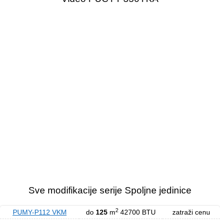
Sve modifikacije serije Spoljne jedinice
2
PUMY-P112 VKM
do
125
m
42700 BTU
zatraži cenu