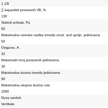
1 1/8
∑ kapaciteti povezanih VB, %
130
Staticki pritisak, Pa
60
Maksimalna visinska razlika između unutr. and spoljn. jedinicama
50
Osigurac, A
32
Maksimalni broj povezanih jedinicama
30
Maksimalna duzina između jedinicama
90
Maksimalna ukupna duzina rute
1000
Duva vazduh
Vertikala