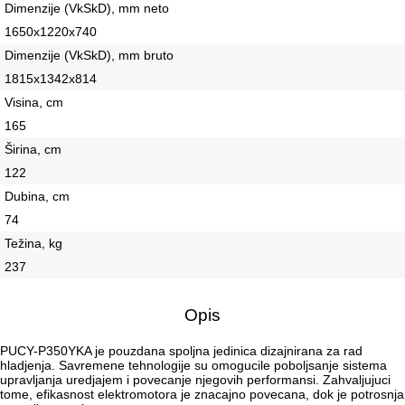
Dimenzije (VkSkD), mm neto
1650x1220x740
Dimenzije (VkSkD), mm bruto
1815х1342х814
Visina, сm
165
Širina, сm
122
Dubina, сm
74
Težina, kg
237
Opis
PUCY-P350YKA je pouzdana spoljna jedinica dizajnirana za rad
hladjenja. Savremene tehnologije su omogucile poboljsanje sistema
upravljanja uredjajem i povecanje njegovih performansi. Zahvaljujuci
tome, efikasnost elektromotora je znacajno povecana, dok je potrosnja