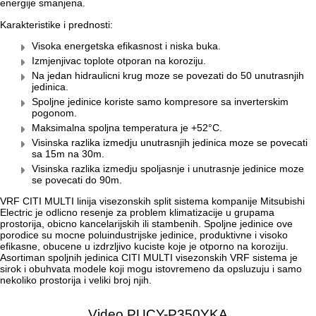
energije smanjena.
Karakteristike i prednosti:
Visoka energetska efikasnost i niska buka.
Izmjenjivac toplote otporan na koroziju.
Na jedan hidraulicni krug moze se povezati do 50 unutrasnjih
jedinica.
Spoljne jedinice koriste samo kompresore sa inverterskim
pogonom.
Maksimalna spoljna temperatura je +52°C.
Visinska razlika izmedju unutrasnjih jedinica moze se povecati
sa 15m na 30m.
Visinska razlika izmedju spoljasnje i unutrasnje jedinice moze
se povecati do 90m.
VRF CITI MULTI linija visezonskih split sistema kompanije Mitsubishi
Electric je odlicno resenje za problem klimatizacije u grupama
prostorija, obicno kancelarijskih ili stambenih. Spoljne jedinice ove
porodice su mocne poluindustrijske jedinice, produktivne i visoko
efikasne, obucene u izdrzljivo kuciste koje je otporno na koroziju.
Asortiman spoljnih jedinica CITI MULTI visezonskih VRF sistema je
sirok i obuhvata modele koji mogu istovremeno da opsluzuju i samo
nekoliko prostorija i veliki broj njih.
Video PUCY-P350YKA