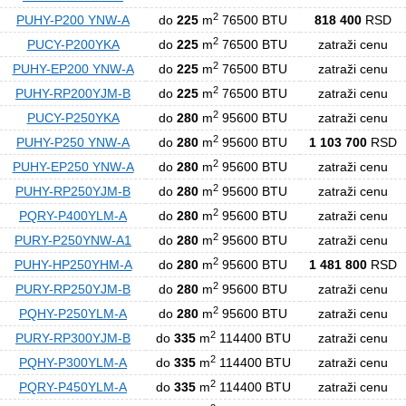
2
PUHY-P200 YNW-A
do
225
m
76500 BTU
818 400
RSD
2
PUCY-P200YKA
do
225
m
76500 BTU
zatraži cenu
2
PUHY-EP200 YNW-A
do
225
m
76500 BTU
zatraži cenu
2
PUHY-RP200YJM-B
do
225
m
76500 BTU
zatraži cenu
2
PUCY-P250YKA
do
280
m
95600 BTU
zatraži cenu
2
PUHY-P250 YNW-A
do
280
m
95600 BTU
1 103 700
RSD
2
PUHY-EP250 YNW-A
do
280
m
95600 BTU
zatraži cenu
2
PUHY-RP250YJM-B
do
280
m
95600 BTU
zatraži cenu
2
PQRY-P400YLM-A
do
280
m
95600 BTU
zatraži cenu
2
PURY-P250YNW-A1
do
280
m
95600 BTU
zatraži cenu
2
PUHY-HP250YHM-A
do
280
m
95600 BTU
1 481 800
RSD
2
PURY-RP250YJM-B
do
280
m
95600 BTU
zatraži cenu
2
PQHY-P250YLM-A
do
280
m
95600 BTU
zatraži cenu
2
PURY-RP300YJM-B
do
335
m
114400 BTU
zatraži cenu
2
PQHY-P300YLM-A
do
335
m
114400 BTU
zatraži cenu
2
PQRY-P450YLM-A
do
335
m
114400 BTU
zatraži cenu