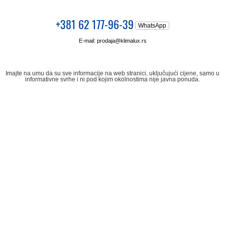
+381 62 177-96-39
WhatsApp
E-mail:
prodaja@klimalux.rs
Imajte na umu da su sve informacije na web stranici, uključujući cijene, samo u
informativne svrhe i ni pod kojim okolnostima nije javna ponuda.