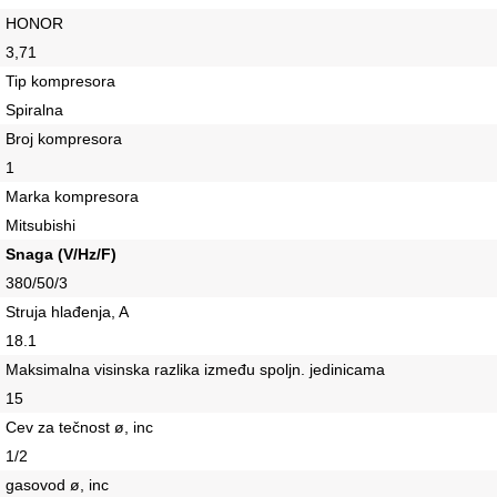
HONOR
3,71
Tip kompresora
Spiralna
Broj kompresora
1
Marka kompresora
Mitsubishi
Snaga (V/Hz/F)
380/50/3
Struja hlađenja, A
18.1
Maksimalna visinska razlika između spoljn. jedinicama
15
Cev za tečnost ø, inc
1/2
gasovod ø, inc