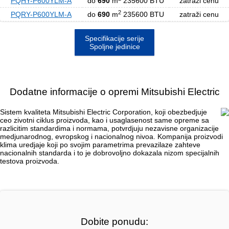
PQHY-P600YLM-A
do
690
m
235600 BTU
zatraži cenu
2
PQRY-P600YLM-A
do
690
m
235600 BTU
zatraži cenu
Specifikacije serije
Spoljne jedinice
Dodatne informacije o opremi Mitsubishi Electric
Sistem kvaliteta Mitsubishi Electric Corporation, koji obezbedjuje
ceo zivotni ciklus proizvoda, kao i usaglasenost same opreme sa
razlicitim standardima i normama, potvrdjuju nezavisne organizacije
medjunarodnog, evropskog i nacionalnog nivoa. Kompanija proizvodi
klima uredjaje koji po svojim parametrima prevazilaze zahteve
nacionalnih standarda i to je dobrovoljno dokazala nizom specijalnih
testova proizvoda.
Dobite ponudu: