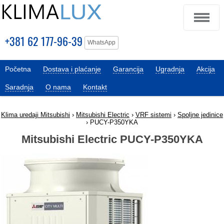
+381 62 177-96-39
WhatsApp
Početna
Dostava i plaćanje
Garancija
Ugradnja
Akcija
Saradnja
O nama
Kontakt
Klima uredaji Mitsubishi
›
Mitsubishi Electric
›
VRF sistemi
›
Spoljne jedinice
› PUCY-P350YKA
Mitsubishi Electric PUCY-P350YKA