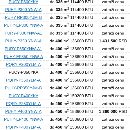
2
PUCY-P300YKA
do
335
m
114400 BTU
zatraži cenu
2
PUHY-P300 YNW-A
do
335
m
114400 BTU
zatraži cenu
2
PUHY-RP300YJM-B
do
335
m
114400 BTU
zatraži cenu
2
PUHY-EP300 YNW-A
do
335
m
114400 BTU
zatraži cenu
2
PURY-P300YNW-A1
do
335
m
114400 BTU
zatraži cenu
2
PUHY-P350 YNW-A
do
400
m
136600 BTU
1 431 500
RSD
2
PURY-P350YNW-A1
do
400
m
136600 BTU
zatraži cenu
2
PUHY-EP350 YNW-A
do
400
m
136600 BTU
zatraži cenu
2
PQRY-P200YLM-A
do
400
m
136600 BTU
zatraži cenu
2
PUCY-P350YKA
do
400
m
136600 BTU
zatraži cenu
2
PQHY-P350YLM-A
do
400
m
136600 BTU
zatraži cenu
2
PUHY-RP350YJM-B
do
400
m
136600 BTU
zatraži cenu
2
PUCY-P400YKA
do
440
m
150200 BTU
zatraži cenu
2
PQRY-P250YLM-A
do
450
m
153600 BTU
zatraži cenu
2
PUHY-P400 YNW-A
do
450
m
153600 BTU
1 360 000
RSD
2
PUHY-EP400 YNW-A
do
450
m
153600 BTU
zatraži cenu
2
PQHY-P400YLM-A
do
450
m
153600 BTU
zatraži cenu