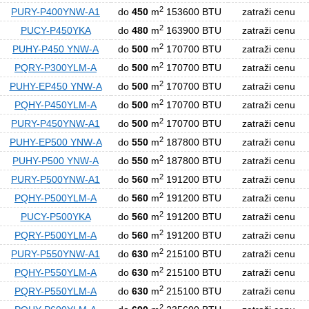
2
PURY-P400YNW-A1
do
450
m
153600 BTU
zatraži cenu
2
PUCY-P450YKA
do
480
m
163900 BTU
zatraži cenu
2
PUHY-P450 YNW-A
do
500
m
170700 BTU
zatraži cenu
2
PQRY-P300YLM-A
do
500
m
170700 BTU
zatraži cenu
2
PUHY-EP450 YNW-A
do
500
m
170700 BTU
zatraži cenu
2
PQHY-P450YLM-A
do
500
m
170700 BTU
zatraži cenu
2
PURY-P450YNW-A1
do
500
m
170700 BTU
zatraži cenu
2
PUHY-EP500 YNW-A
do
550
m
187800 BTU
zatraži cenu
2
PUHY-P500 YNW-A
do
550
m
187800 BTU
zatraži cenu
2
PURY-P500YNW-A1
do
560
m
191200 BTU
zatraži cenu
2
PQHY-P500YLM-A
do
560
m
191200 BTU
zatraži cenu
2
PUCY-P500YKA
do
560
m
191200 BTU
zatraži cenu
2
PQRY-P500YLM-A
do
560
m
191200 BTU
zatraži cenu
2
PURY-P550YNW-A1
do
630
m
215100 BTU
zatraži cenu
2
PQHY-P550YLM-A
do
630
m
215100 BTU
zatraži cenu
2
PQRY-P550YLM-A
do
630
m
215100 BTU
zatraži cenu
2