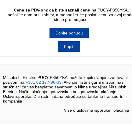
Cena sa PDV-om
: da biste
saznali cenu
na PUCY-P350YKA,
pošaljite nam
brzi zahtev
, a menadžer će poslati cenu za ovaj mod
što je pre moguće!
Dobite ponudu
Kupiti
Mitsubishi Electric PUCY-P350YKA možete kupiti slanjem zahteva ili
pozivom na
+381 62 177-96-39
. Ako još niste sigurni u izbor, naši
stručnjaci će vas besplatno savetovati o klima uređajima Mitsubishi
Electric. Načini plaćanja: gotovinsko i bezgotovinsko plaćanje
.
Uslovi isporuke:
2-5 radnih dana određuje se tarifama transportnih
kompanija
Više o uslovima isporuke i plaćanja