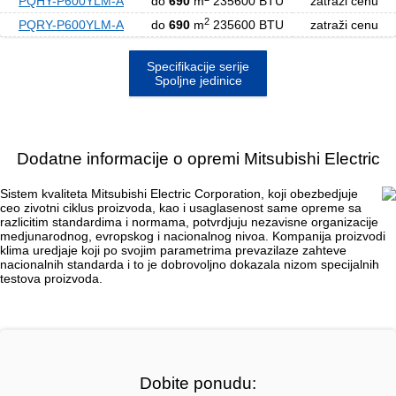
PQHY-P600YLM-A
do
690
m
235600 BTU
zatraži cenu
2
PQRY-P600YLM-A
do
690
m
235600 BTU
zatraži cenu
Specifikacije serije
Spoljne jedinice
Dodatne informacije o opremi Mitsubishi Electric
Sistem kvaliteta Mitsubishi Electric Corporation, koji obezbedjuje
ceo zivotni ciklus proizvoda, kao i usaglasenost same opreme sa
razlicitim standardima i normama, potvrdjuju nezavisne organizacije
medjunarodnog, evropskog i nacionalnog nivoa. Kompanija proizvodi
klima uredjaje koji po svojim parametrima prevazilaze zahteve
nacionalnih standarda i to je dobrovoljno dokazala nizom specijalnih
testova proizvoda.
Dobite ponudu: