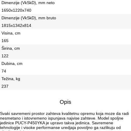
Dimenzije (VkSkD), mm neto
1650x1220x740
Dimenzije (VkSkD), mm bruto
1815х1342х814
Visina, сm
165
Širina, сm
122
Dubina, сm
74
Težina, kg
237
Opis
Svaki savremeni prostor zahteva kvalitetnu opremu koja moze da radi
nesmetano i istovremeno ispunjava najvise zahteve. Model spoljne
jedinice PUCY-P450YKA je upravo takva jedinica. Savremene
tehnologije i visoke performanse uredjaja povoljno ga razlikuju od