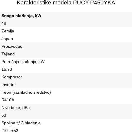
Karakteristike modela PUCY-P450YKA
Snaga hlađenja, kW
48
Zemlja
Japan
Proizvođač
Tajland
Potrošnja hlađenja, kW
15,73
Kompresor
Inverter
freon (rashladno sredstvo)
R410A
Nivo buke, dBa
63
Spoljna t,°C hlađenje
-10...+52