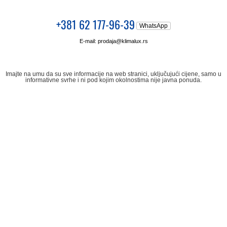
+381 62 177-96-39
WhatsApp
E-mail:
prodaja@klimalux.rs
Imajte na umu da su sve informacije na web stranici, uključujući cijene, samo u
informativne svrhe i ni pod kojim okolnostima nije javna ponuda.