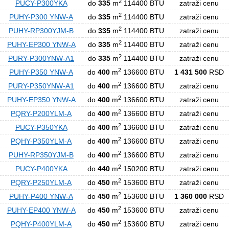
2
PUCY-P300YKA
do
335
m
114400 BTU
zatraži cenu
2
PUHY-P300 YNW-A
do
335
m
114400 BTU
zatraži cenu
2
PUHY-RP300YJM-B
do
335
m
114400 BTU
zatraži cenu
2
PUHY-EP300 YNW-A
do
335
m
114400 BTU
zatraži cenu
2
PURY-P300YNW-A1
do
335
m
114400 BTU
zatraži cenu
2
PUHY-P350 YNW-A
do
400
m
136600 BTU
1 431 500
RSD
2
PURY-P350YNW-A1
do
400
m
136600 BTU
zatraži cenu
2
PUHY-EP350 YNW-A
do
400
m
136600 BTU
zatraži cenu
2
PQRY-P200YLM-A
do
400
m
136600 BTU
zatraži cenu
2
PUCY-P350YKA
do
400
m
136600 BTU
zatraži cenu
2
PQHY-P350YLM-A
do
400
m
136600 BTU
zatraži cenu
2
PUHY-RP350YJM-B
do
400
m
136600 BTU
zatraži cenu
2
PUCY-P400YKA
do
440
m
150200 BTU
zatraži cenu
2
PQRY-P250YLM-A
do
450
m
153600 BTU
zatraži cenu
2
PUHY-P400 YNW-A
do
450
m
153600 BTU
1 360 000
RSD
2
PUHY-EP400 YNW-A
do
450
m
153600 BTU
zatraži cenu
2
PQHY-P400YLM-A
do
450
m
153600 BTU
zatraži cenu