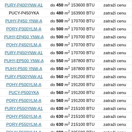
2
PURY-P400YNW-A1
do
450
m
153600 BTU
zatraži cenu
2
PUCY-P450YKA
do
480
m
163900 BTU
zatraži cenu
2
PUHY-P450 YNW-A
do
500
m
170700 BTU
zatraži cenu
2
PQRY-P300YLM-A
do
500
m
170700 BTU
zatraži cenu
2
PUHY-EP450 YNW-A
do
500
m
170700 BTU
zatraži cenu
2
PQHY-P450YLM-A
do
500
m
170700 BTU
zatraži cenu
2
PURY-P450YNW-A1
do
500
m
170700 BTU
zatraži cenu
2
PUHY-EP500 YNW-A
do
550
m
187800 BTU
zatraži cenu
2
PUHY-P500 YNW-A
do
550
m
187800 BTU
zatraži cenu
2
PURY-P500YNW-A1
do
560
m
191200 BTU
zatraži cenu
2
PQHY-P500YLM-A
do
560
m
191200 BTU
zatraži cenu
2
PUCY-P500YKA
do
560
m
191200 BTU
zatraži cenu
2
PQRY-P500YLM-A
do
560
m
191200 BTU
zatraži cenu
2
PURY-P550YNW-A1
do
630
m
215100 BTU
zatraži cenu
2
PQHY-P550YLM-A
do
630
m
215100 BTU
zatraži cenu
2
PQRY-P550YLM-A
do
630
m
215100 BTU
zatraži cenu
2