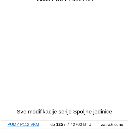
Sve modifikacije serije Spoljne jedinice
2
PUMY-P112 VKM
do
125
m
42700 BTU
zatraži cenu