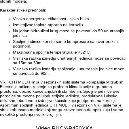
slicnih modela.
Karakteristike i prednosti:
Visoka energetska efikasnost i niska buka.
Izmjenjivac toplote otporan na koroziju.
Na jedan hidraulicni krug moze se povezati do 50 unutrasnjih
jedinica.
Spoljne jedinice koriste samo kompresore sa inverterskim
pogonom.
Maksimalna spoljna temperatura je +52°C.
Visinska razlika izmedju unutrasnjih jedinica moze se povecati
sa 15m na 30m.
Visinska razlika izmedju spoljasnje i unutrasnje jedinice moze
se povecati do 90m.
VRF CITI MULTI linija visezonskih split sistema kompanije Mitsubishi
Electric je odlicno resenje za problem klimatizacije u grupama
prostorija, obicno kancelarijskih ili stambenih. Spoljne jedinice ove
porodice su mocne poluindustrijske jedinice, produktivne i visoko
efikasne, obucene u izdrzljivo kuciste koje je otporno na koroziju.
Asortiman spoljnih jedinica CITI MULTI visezonskih VRF sistema je
sirok i obuhvata modele koji mogu istovremeno da opsluzuju i samo
nekoliko prostorija i veliki broj njih.
Video PUCY-P450YKA