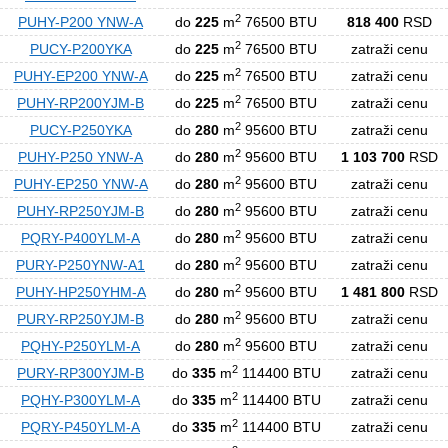
2
PUHY-P200 YNW-A
do
225
m
76500 BTU
818 400
RSD
2
PUCY-P200YKA
do
225
m
76500 BTU
zatraži cenu
2
PUHY-EP200 YNW-A
do
225
m
76500 BTU
zatraži cenu
2
PUHY-RP200YJM-B
do
225
m
76500 BTU
zatraži cenu
2
PUCY-P250YKA
do
280
m
95600 BTU
zatraži cenu
2
PUHY-P250 YNW-A
do
280
m
95600 BTU
1 103 700
RSD
2
PUHY-EP250 YNW-A
do
280
m
95600 BTU
zatraži cenu
2
PUHY-RP250YJM-B
do
280
m
95600 BTU
zatraži cenu
2
PQRY-P400YLM-A
do
280
m
95600 BTU
zatraži cenu
2
PURY-P250YNW-A1
do
280
m
95600 BTU
zatraži cenu
2
PUHY-HP250YHM-A
do
280
m
95600 BTU
1 481 800
RSD
2
PURY-RP250YJM-B
do
280
m
95600 BTU
zatraži cenu
2
PQHY-P250YLM-A
do
280
m
95600 BTU
zatraži cenu
2
PURY-RP300YJM-B
do
335
m
114400 BTU
zatraži cenu
2
PQHY-P300YLM-A
do
335
m
114400 BTU
zatraži cenu
2
PQRY-P450YLM-A
do
335
m
114400 BTU
zatraži cenu