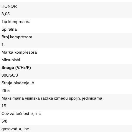
HONOR
3,05
Tip kompresora
Spiralna
Broj kompresora
1
Marka kompresora
Mitsubishi
Snaga (V/Hz/F)
380/50/3
Struja hlađenja, A
26.5
Maksimalna visinska razlika između spoljn. jedinicama
15
Cev za tečnost ø, inc
5/8
gasovod ø, inc