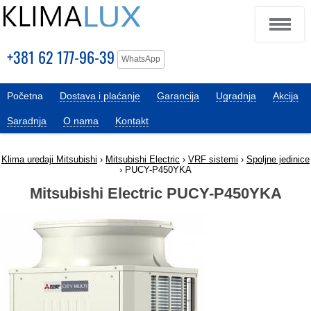
+381 62 177-96-39
WhatsApp
Početna
Dostava i plaćanje
Garancija
Ugradnja
Akcija
Saradnja
O nama
Kontakt
Klima uredaji Mitsubishi
›
Mitsubishi Electric
›
VRF sistemi
›
Spoljne jedinice
› PUCY-P450YKA
Mitsubishi Electric PUCY-P450YKA