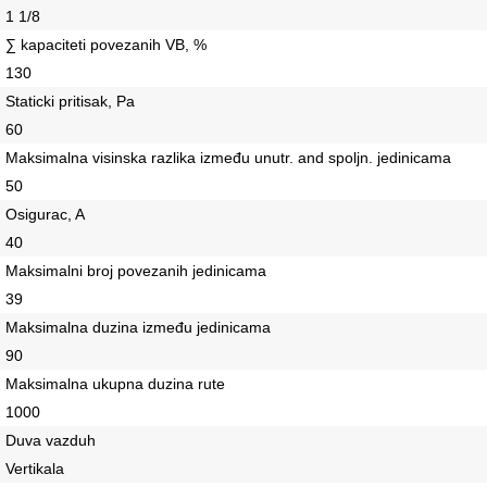
1 1/8
∑ kapaciteti povezanih VB, %
130
Staticki pritisak, Pa
60
Maksimalna visinska razlika između unutr. and spoljn. jedinicama
50
Osigurac, A
40
Maksimalni broj povezanih jedinicama
39
Maksimalna duzina između jedinicama
90
Maksimalna ukupna duzina rute
1000
Duva vazduh
Vertikala