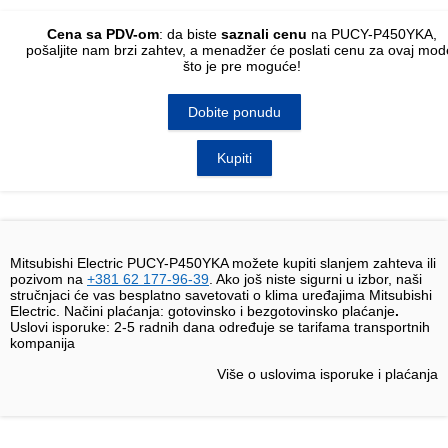
Cena sa PDV-om
: da biste
saznali cenu
na PUCY-P450YKA,
pošaljite nam
brzi zahtev
, a menadžer će poslati cenu za ovaj mod
što je pre moguće!
Dobite ponudu
Kupiti
Mitsubishi Electric PUCY-P450YKA možete kupiti slanjem zahteva ili
pozivom na
+381 62 177-96-39
. Ako još niste sigurni u izbor, naši
stručnjaci će vas besplatno savetovati o klima uređajima Mitsubishi
Electric. Načini plaćanja: gotovinsko i bezgotovinsko plaćanje
.
Uslovi isporuke:
2-5 radnih dana određuje se tarifama transportnih
kompanija
Više o uslovima isporuke i plaćanja