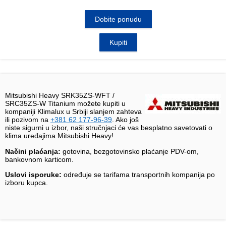
Dobite ponudu
Kupiti
Mitsubishi Heavy SRK35ZS-WFT /
SRC35ZS-W Titanium možete kupiti u
kompaniji Klimalux u Srbiji slanjem zahteva
ili pozivom na
+381 62 177-96-39
. Ako još
niste sigurni u izbor, naši stručnjaci će vas besplatno savetovati o
klima uređajima Mitsubishi Heavy!
Načini plaćanja:
gotovina, bezgotovinsko plaćanje PDV-om,
bankovnom karticom.
Uslovi isporuke:
određuje se tarifama transportnih kompanija po
izboru kupca.