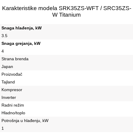
Karakteristike modela SRK35ZS-WFT / SRC35ZS-
W Titanium
Snaga hlađenja, kW
3.5
Snaga grejanja, kW
4
Strana brenda
Japan
Proizvođač
Tajland
Kompresor
Inverter
Radni režim
Hladno/toplo
Potrošnja u hlađenju, kW
1