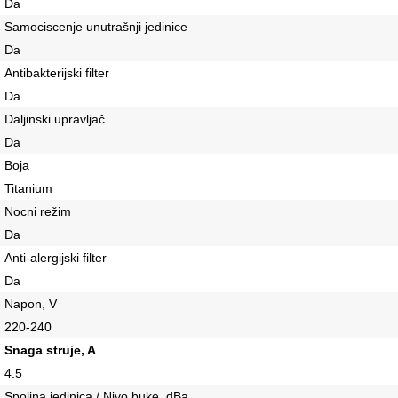
Da
Samociscenje unutrašnji jedinice
Da
Antibakterijski filter
Da
Daljinski upravljač
Da
Boja
Titanium
Nocni režim
Da
Anti-alergijski filter
Da
Napon, V
220-240
Snaga struje, A
4.5
Spoljna jedinica / Nivo buke, dBa