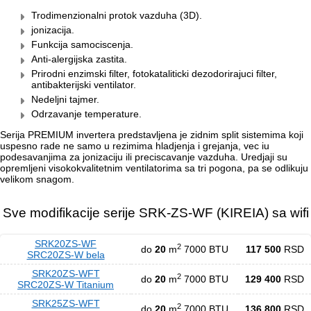
Trodimenzionalni protok vazduha (3D).
jonizacija.
Funkcija samociscenja.
Anti-alergijska zastita.
Prirodni enzimski filter, fotokataliticki dezodorirajuci filter,
antibakterijski ventilator.
Nedeljni tajmer.
Odrzavanje temperature.
Serija PREMIUM invertera predstavljena je zidnim split sistemima koji
uspesno rade ne samo u rezimima hladjenja i grejanja, vec iu
podesavanjima za jonizaciju ili preciscavanje vazduha. Uredjaji su
opremljeni visokokvalitetnim ventilatorima sa tri pogona, pa se odlikuju
velikom snagom.
Sve modifikacije serije SRK-ZS-WF (KIREIA) sa wifi
SRK20ZS-WF
2
do
20
m
7000 BTU
117 500
RSD
SRC20ZS-W bela
SRK20ZS-WFT
2
do
20
m
7000 BTU
129 400
RSD
SRC20ZS-W Titanium
SRK25ZS-WFT
2
do
20
m
7000 BTU
136 800
RSD