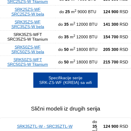
SRC25ZS-W Titanium
SRK25ZS-WF
2
do
25
m
9000 BTU
124 900
RSD
SRC25ZS-W bela
SRK35ZS-WF
2
do
35
m
12000 BTU
141 300
RSD
SRC35ZS-W bela
SRK35ZS-WFT
2
do
35
m
12000 BTU
154 700
RSD
SRC35ZS-W Titanium
SRK50ZS-WF
2
do
50
m
18000 BTU
205 300
RSD
SRC50ZS-W bela
SRK50ZS-WFT
2
do
50
m
18000 BTU
215 700
RSD
SRC50ZS-W Titanium
Specifikacije serije
SRK-ZS-WF (KIREIA) sa wifi
Slični modeli iz drugih serija
do
SRK35ZTL-W - SRC35ZTL-W
35
124 900
RSD
2
m