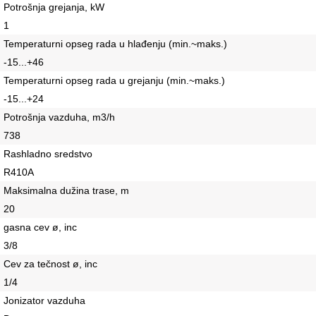
Potrošnja grejanja, kW
1
Temperaturni opseg rada u hlađenju (min.~maks.)
-15...+46
Temperaturni opseg rada u grejanju (min.~maks.)
-15...+24
Potrošnja vazduha, m3/h
738
Rashladno sredstvo
R410A
Maksimalna dužina trase, m
20
gasna cev ø, inc
3/8
Cev za tečnost ø, inc
1/4
Jonizator vazduha