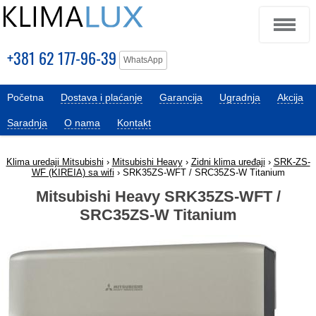
+381 62 177-96-39
WhatsApp
Početna
Dostava i plaćanje
Garancija
Ugradnja
Akcija
Saradnja
O nama
Kontakt
Klima uredaji Mitsubishi
›
Mitsubishi Heavy
›
Zidni klima uređaji
›
SRK-ZS-
WF (KIREIA) sa wifi
› SRK35ZS-WFT / SRC35ZS-W Titanium
Mitsubishi Heavy SRK35ZS-WFT /
SRC35ZS-W Titanium