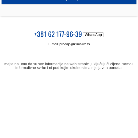
+381 62 177-96-39
WhatsApp
E-mail:
prodaja@klimalux.rs
Imajte na umu da su sve informacije na web stranici, uključujući cijene, samo u
informativne svrhe i ni pod kojim okolnostima nije javna ponuda.