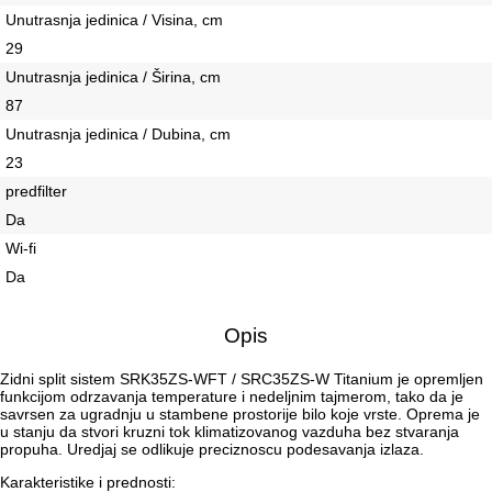
Unutrasnja jedinica / Visina, сm
29
Unutrasnja jedinica / Širina, сm
87
Unutrasnja jedinica / Dubina, сm
23
predfilter
Da
Wi-fi
Da
Opis
Zidni split sistem SRK35ZS-WFT / SRC35ZS-W Titanium je opremljen
funkcijom odrzavanja temperature i nedeljnim tajmerom, tako da je
savrsen za ugradnju u stambene prostorije bilo koje vrste. Oprema je
u stanju da stvori kruzni tok klimatizovanog vazduha bez stvaranja
propuha. Uredjaj se odlikuje preciznoscu podesavanja izlaza.
Karakteristike i prednosti: