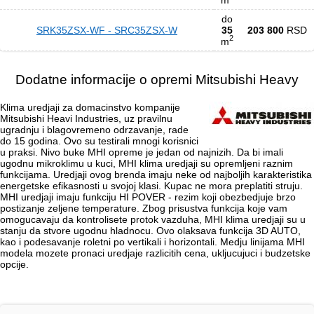
do
SRK35ZSX-WF - SRС35ZSX-W
35
203 800
RSD
2
m
Dodatne informacije o opremi Mitsubishi Heavy
Klima uredjaji za domacinstvo kompanije
Mitsubishi Heavi Industries, uz pravilnu
ugradnju i blagovremeno odrzavanje, rade
do 15 godina. Ovo su testirali mnogi korisnici
u praksi. Nivo buke MHI opreme je jedan od najnizih. Da bi imali
ugodnu mikroklimu u kuci, MHI klima uredjaji su opremljeni raznim
funkcijama. Uredjaji ovog brenda imaju neke od najboljih karakteristika
energetske efikasnosti u svojoj klasi. Kupac ne mora preplatiti struju.
MHI uredjaji imaju funkciju HI POVER - rezim koji obezbedjuje brzo
postizanje zeljene temperature. Zbog prisustva funkcija koje vam
omogucavaju da kontrolisete protok vazduha, MHI klima uredjaji su u
stanju da stvore ugodnu hladnocu. Ovo olaksava funkcija 3D AUTO,
kao i podesavanje roletni po vertikali i horizontali. Medju linijama MHI
modela mozete pronaci uredjaje razlicitih cena, ukljucujuci i budzetske
opcije.