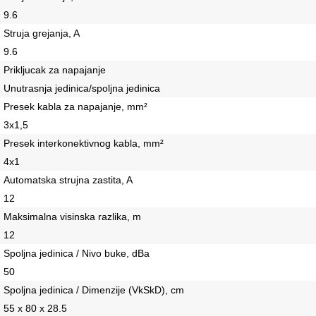
9.6
Struja grejanja, A
9.6
Prikljucak za napajanje
Unutrasnja jedinica/spoljna jedinica
Presek kabla za napajanje, mm²
3х1,5
Presek interkonektivnog kabla, mm²
4х1
Automatska strujna zastita, A
12
Maksimalna visinska razlika, m
12
Spoljna jedinica / Nivo buke, dBa
50
Spoljna jedinica / Dimenzije (VkSkD), сm
55 x 80 x 28.5