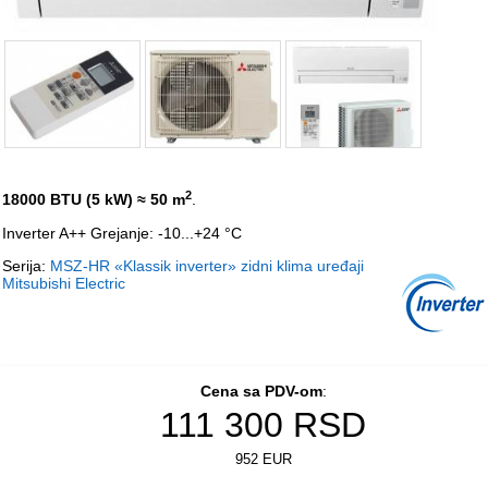
2
18000 BTU (5 kW)
≈ 50 m
.
Inverter A++ Grejanje: -10...+24 °C
Serija:
MSZ-HR «Klassik inverter» zidni klima uređaji
Mitsubishi Electric
Cena sa PDV-om
:
111 300
RSD
952 EUR