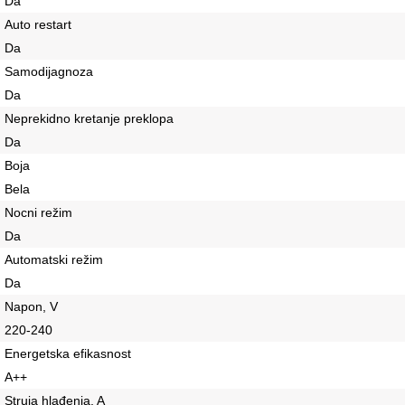
Da
Auto restart
Da
Samodijagnoza
Da
Neprekidno kretanje preklopa
Da
Boja
Bela
Nocni režim
Da
Automatski režim
Da
Napon, V
220-240
Energetska efikasnost
A++
Struja hlađenja, A