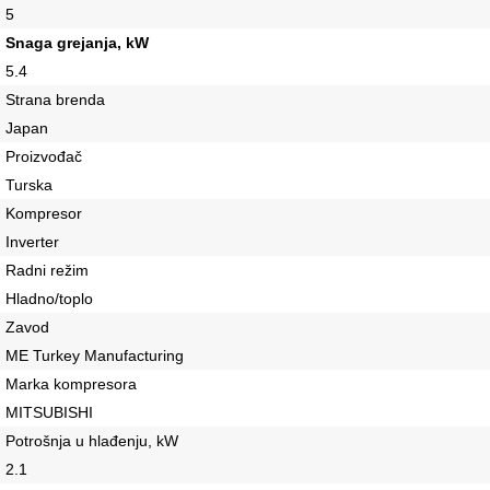
5
Snaga grejanja, kW
5.4
Strana brenda
Japan
Proizvođač
Turska
Kompresor
Inverter
Radni režim
Hladno/toplo
Zavod
ME Turkey Manufacturing
Marka kompresora
MITSUBISHI
Potrošnja u hlađenju, kW
2.1