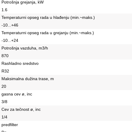
Potrošnja grejanja, kW
1.6
Temperaturni opseg rada u hlađenju (min.~maks.)
-10...+46
Temperaturni opseg rada u grejanju (min.~maks.)
-10...+24
Potrošnja vazduha, m3/h
870
Rashladno sredstvo
R32
Maksimalna dužina trase, m
20
gasna cev ø, inc
3/8
Cev za tečnost ø, inc
1/4
predfilter