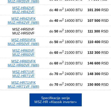
MUZ-HR35VF (Wifi)
MSZ-HR42VF
2
do
40
m
14000 BTU
101 200
RSD
MUZ-HR42VF
MSZ-HR42VFK
2
do
40
m
14000 BTU
107 500
RSD
MUZ-HR42VF (Wifi)
MSZ-HR50VF
2
do
50
m
18000 BTU
111 300
RSD
MUZ-HR50VF
MSZ-HR50VFK
2
do
50
m
18000 BTU
110 400
RSD
MUZ-HR50VF (Wifi)
MSZ-HR60VF
2
do
60
m
21000 BTU
132 300
RSD
MUZ-HR60VF
MSZ-HR60VFK
2
do
60
m
21000 BTU
146 600
RSD
MUZ-HR60VF (Wifi)
MSZ-HR71VF
2
do
70
m
24000 BTU
148 300
RSD
MUZ-HR71VF
MSZ-HR71VFK
2
do
70
m
24000 BTU
150 800
RSD
MUZ-HR71VF (Wifi)
Specifikacije serije
MSZ-HR «Klassik inverter»