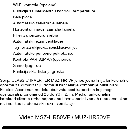
Wi-Fi kontrola (opciono).
Funkcija za inteligentnu kontrolu temperature.
Bela ploca.
Automatsko zatvaranje lamela.
Horizontalni nacin zamaha lamela.
Filter za jonizaciju srebra.
Automatski rezim ventilacije.
Tajmer za ukljucivanje/iskljucivanje.
Automatsko ponovno pokretanje.
Kontrola PAR-32MAA (opciono).
Samodijagnoza.
Funkcija skladistenja greske.
Serija CLASSIC INVERTER MSZ-HR-VF je jos jedna linija funkcionalne
opreme za klimatizaciju doma ili kancelarije kompanije Mitsubishi
Electric. Asortiman modela obuhvata sest kapaciteta koji mogu
opsluzivati prostorije od 25 do 70 m2. m. Medju funkcionalnim
karakteristikama treba napomenuti horizontalni zamah u automatskom
rezimu, kao i automatski rezim ventilacije.
Video MSZ-HR50VF / MUZ-HR50VF