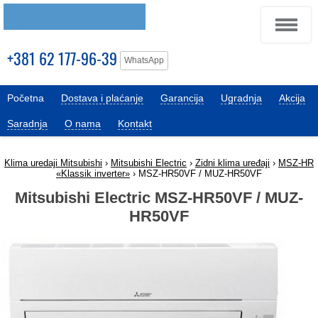
+381 62 177-96-39
WhatsApp
Početna
Dostava i plaćanje
Garancija
Ugradnja
Akcija
Saradnja
O nama
Kontakt
Klima uredaji Mitsubishi
›
Mitsubishi Electric
›
Zidni klima uređaji
›
MSZ-HR
«Klassik inverter»
› MSZ-HR50VF / MUZ-HR50VF
Mitsubishi Electric MSZ-HR50VF / MUZ-
HR50VF