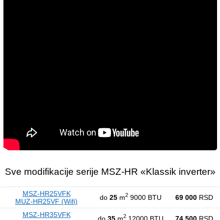
Sve modifikacije serije MSZ-HR «Klassik inverter»
MSZ-HR25VFK
2
do
25
m
9000 BTU
69 000
RSD
MUZ-HR25VF (Wifi)
MSZ-HR35VFK
2
do
35
m
12000 BTU
74 500
RSD