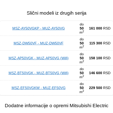
Slični modeli iz drugih serija
do
MSZ-AY50VGKP - MUZ-AY50VG
50
161 000
RSD
2
m
do
MSZ-DW50VF - MUZ-DW50VF
50
115 300
RSD
2
m
do
MSZ-AP50VGK - MUZ-AP50VG (Wifi)
50
158 100
RSD
2
m
do
MSZ-BT50VGK - MUZ-BT50VG (Wifi)
50
146 600
RSD
2
m
do
MSZ-EF50VGKW - MUZ-EF50VG
50
229 500
RSD
2
m
Dodatne informacije o opremi Mitsubishi Electric