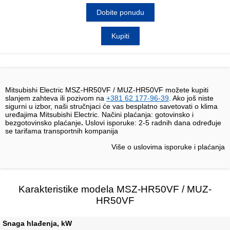
Dobite ponudu
Kupiti
Mitsubishi Electric MSZ-HR50VF / MUZ-HR50VF možete kupiti
slanjem zahteva ili pozivom na
+381 62 177-96-39
. Ako još niste
sigurni u izbor, naši stručnjaci će vas besplatno savetovati o klima
uređajima Mitsubishi Electric. Načini plaćanja: gotovinsko i
bezgotovinsko plaćanje
.
Uslovi isporuke:
2-5 radnih dana određuje
se tarifama transportnih kompanija
Više o uslovima isporuke i plaćanja
Karakteristike modela MSZ-HR50VF / MUZ-
HR50VF
Snaga hlađenja, kW