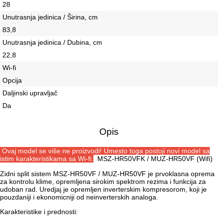
28
Unutrasnja jedinica / Širina, сm
83,8
Unutrasnja jedinica / Dubina, сm
22,8
Wi-fi
Opcija
Daljinski upravljač
Da
Opis
Ovaj model se više ne proizvodi! Umesto toga postoji novi model sa
istim karakteristikama sa Wi-fi:
MSZ-HR50VFK / MUZ-HR50VF (Wifi)
Zidni split sistem MSZ-HR50VF / MUZ-HR50VF je prvoklasna oprema
za kontrolu klime, opremljena sirokim spektrom rezima i funkcija za
udoban rad. Uredjaj je opremljen inverterskim kompresorom, koji je
pouzdaniji i ekonomicniji od neinverterskih analoga.
Karakteristike i prednosti: