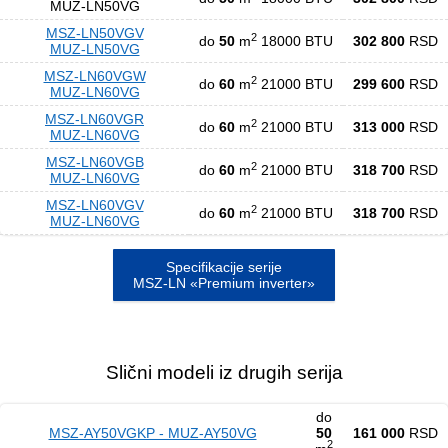
MUZ-LN50VG
MSZ-LN50VGV
2
do
50
m
18000 BTU
302 800
RSD
MUZ-LN50VG
MSZ-LN60VGW
2
do
60
m
21000 BTU
299 600
RSD
MUZ-LN60VG
MSZ-LN60VGR
2
do
60
m
21000 BTU
313 000
RSD
MUZ-LN60VG
MSZ-LN60VGB
2
do
60
m
21000 BTU
318 700
RSD
MUZ-LN60VG
MSZ-LN60VGV
2
do
60
m
21000 BTU
318 700
RSD
MUZ-LN60VG
Specifikacije serije
MSZ-LN «Premium inverter»
Slični modeli iz drugih serija
do
MSZ-AY50VGKP - MUZ-AY50VG
50
161 000
RSD
2