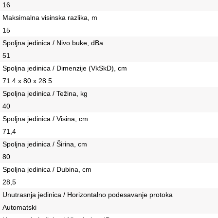
16
Maksimalna visinska razlika, m
15
Spoljna jedinica / Nivo buke, dBa
51
Spoljna jedinica / Dimenzije (VkSkD), сm
71.4 x 80 x 28.5
Spoljna jedinica / Težina, kg
40
Spoljna jedinica / Visina, сm
71,4
Spoljna jedinica / Širina, сm
80
Spoljna jedinica / Dubina, сm
28,5
Unutrasnja jedinica / Horizontalno podesavanje protoka
Automatski