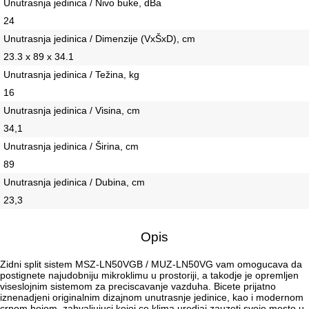
Unutrasnja jedinica / Nivo buke, dBa
24
Unutrasnja jedinica / Dimenzije (VxŠxD), сm
23.3 x 89 x 34.1
Unutrasnja jedinica / Težina, kg
16
Unutrasnja jedinica / Visina, сm
34,1
Unutrasnja jedinica / Širina, сm
89
Unutrasnja jedinica / Dubina, сm
23,3
Opis
Zidni split sistem MSZ-LN50VGB / MUZ-LN50VG vam omogucava da
postignete najudobniju mikroklimu u prostoriji, a takodje je opremljen
viseslojnim sistemom za preciscavanje vazduha. Bicete prijatno
iznenadjeni originalnim dizajnom unutrasnje jedinice, kao i modernom
crnom bojom, zahvaljujuci kojoj ce klima uredjaj zauzeti svoje mesto u