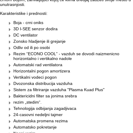
unutrasnjosti.
Karakteristike i prednosti:
Boja - crni oniks
3D I-SEE senzor dodira
DC ventilator
Zonsko hladjenje ili grejanje
Odliv od ili po osobi
Rezim “ECONO COOL” - vazduh se dovodi naizmenicno
horizontalno i vertikalno nadole
Automatski rad ventilatora
Horizontalni pogon amortizera
Vertikalni vodeci pogon
Dvozonska distribucija vazduha
Sistem za filtriranje vazduha "Plasma Kuad Plus"
Baktericidni filter sa jonima srebra
rezim „stedim“.
Tehnologija odbijanja zagadjivaca
24-casovni nedeljni tajmer
Automatska promena rezima
Automatsko pokretanje