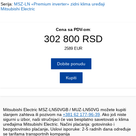
Serija:
MSZ-LN «Premium inverter» zidni klima uređaji
Mitsubishi Electric
Cena sa PDV-om
:
302 800
RSD
2589 EUR
Dobite ponudu
Kupiti
Mitsubishi Electric MSZ-LN50VGB / MUZ-LN50VG možete kupiti
slanjem zahteva ili pozivom na
+381 62 177-96-39
. Ako još niste
sigurni u izbor, naši stručnjaci će vas besplatno savetovati o klima
uređajima Mitsubishi Electric. Načini plaćanja: gotovinsko i
bezgotovinsko plaćanje
.
Uslovi isporuke:
2-5 radnih dana određuje
se tarifama transportnih kompanija