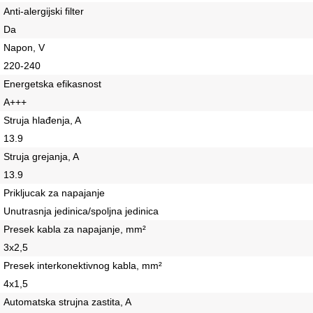
Anti-alergijski filter
Da
Napon, V
220-240
Energetska efikasnost
A+++
Struja hlađenja, A
13.9
Struja grejanja, A
13.9
Prikljucak za napajanje
Unutrasnja jedinica/spoljna jedinica
Presek kabla za napajanje, mm²
3х2,5
Presek interkonektivnog kabla, mm²
4х1,5
Automatska strujna zastita, A