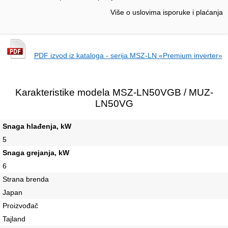
Više o uslovima isporuke i plaćanja
PDF izvod iz kataloga - serija MSZ-LN «Premium inverter»
Karakteristike modela MSZ-LN50VGB / MUZ-
LN50VG
Snaga hlađenja, kW
5
Snaga grejanja, kW
6
Strana brenda
Japan
Proizvođač
Tajland