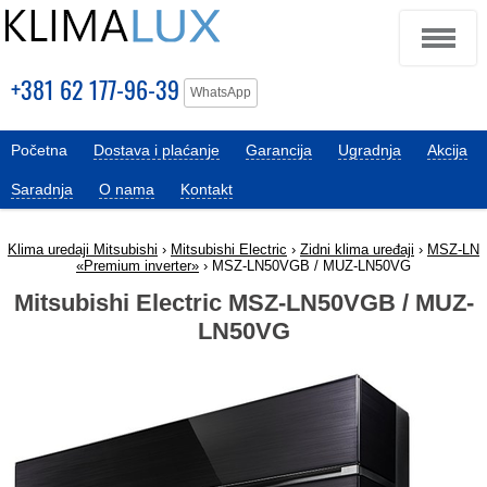
+381 62 177-96-39
WhatsApp
Početna
Dostava i plaćanje
Garancija
Ugradnja
Akcija
Saradnja
O nama
Kontakt
Klima uredaji Mitsubishi
›
Mitsubishi Electric
›
Zidni klima uređaji
›
MSZ-LN
«Premium inverter»
› MSZ-LN50VGB / MUZ-LN50VG
Mitsubishi Electric MSZ-LN50VGB / MUZ-
LN50VG