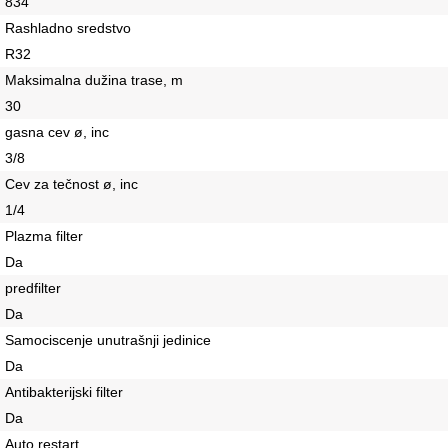
834
Rashladno sredstvo
R32
Maksimalna dužina trase, m
30
gasna cev ø, inc
3/8
Cev za tečnost ø, inc
1/4
Plazma filter
Da
predfilter
Da
Samociscenje unutrašnji jedinice
Da
Antibakterijski filter
Da
Auto restart