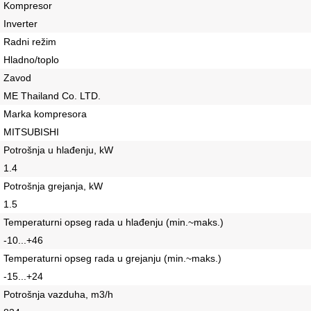
Kompresor
Inverter
Radni režim
Hladno/toplo
Zavod
ME Thailand Co. LTD.
Marka kompresora
MITSUBISHI
Potrošnja u hlađenju, kW
1.4
Potrošnja grejanja, kW
1.5
Temperaturni opseg rada u hlađenju (min.~maks.)
-10...+46
Temperaturni opseg rada u grejanju (min.~maks.)
-15...+24
Potrošnja vazduha, m3/h