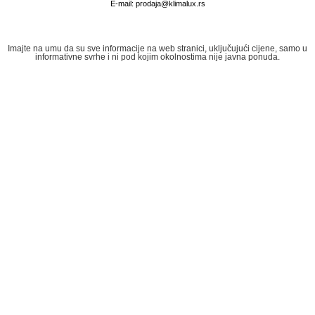
E-mail:
prodaja@klimalux.rs
Imajte na umu da su sve informacije na web stranici, uključujući cijene, samo u
informativne svrhe i ni pod kojim okolnostima nije javna ponuda.