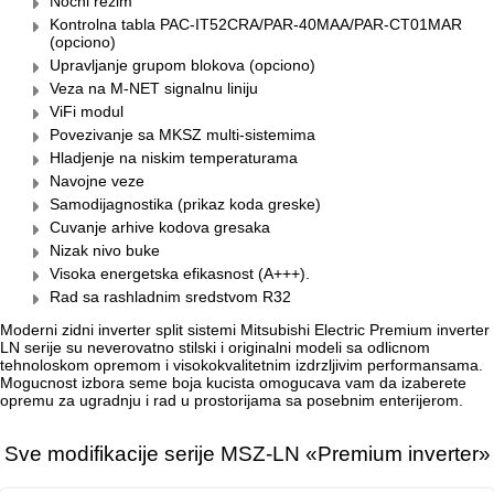
Nocni rezim
Kontrolna tabla PAC-IT52CRA/PAR-40MAA/PAR-CT01MAR
(opciono)
Upravljanje grupom blokova (opciono)
Veza na M-NET signalnu liniju
ViFi modul
Povezivanje sa MKSZ multi-sistemima
Hladjenje na niskim temperaturama
Navojne veze
Samodijagnostika (prikaz koda greske)
Cuvanje arhive kodova gresaka
Nizak nivo buke
Visoka energetska efikasnost (A+++).
Rad sa rashladnim sredstvom R32
Moderni zidni inverter split sistemi Mitsubishi Electric Premium inverter
LN serije su neverovatno stilski i originalni modeli sa odlicnom
tehnoloskom opremom i visokokvalitetnim izdrzljivim performansama.
Mogucnost izbora seme boja kucista omogucava vam da izaberete
opremu za ugradnju i rad u prostorijama sa posebnim enterijerom.
Sve modifikacije serije MSZ-LN «Premium inverter»