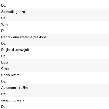
Da
Samodijagnoza
Da
Wi-fi
Da
Neprekidno kretanje preklopa
Da
Daljinski upravljač
Da
Boja
Crna
Nocni režim
Da
Automatski režim
Da
senzor pokreta
Da