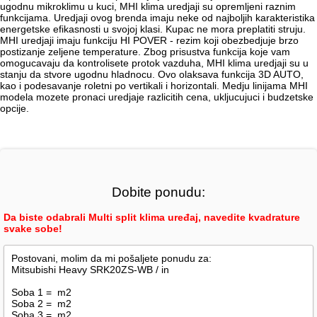
ugodnu mikroklimu u kuci, MHI klima uredjaji su opremljeni raznim
funkcijama. Uredjaji ovog brenda imaju neke od najboljih karakteristika
energetske efikasnosti u svojoj klasi. Kupac ne mora preplatiti struju.
MHI uredjaji imaju funkciju HI POVER - rezim koji obezbedjuje brzo
postizanje zeljene temperature. Zbog prisustva funkcija koje vam
omogucavaju da kontrolisete protok vazduha, MHI klima uredjaji su u
stanju da stvore ugodnu hladnocu. Ovo olaksava funkcija 3D AUTO,
kao i podesavanje roletni po vertikali i horizontali. Medju linijama MHI
modela mozete pronaci uredjaje razlicitih cena, ukljucujuci i budzetske
opcije.
Dobite ponudu:
Da biste odabrali Multi split klima uređaj, navedite kvadrature
svake sobe!