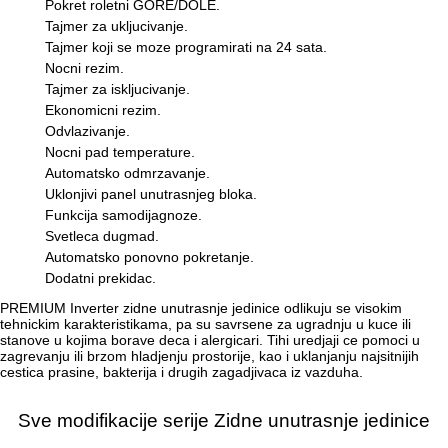
Pokret roletni GORE/DOLE.
Tajmer za ukljucivanje.
Tajmer koji se moze programirati na 24 sata.
Nocni rezim.
Tajmer za iskljucivanje.
Ekonomicni rezim.
Odvlazivanje.
Nocni pad temperature.
Automatsko odmrzavanje.
Uklonjivi panel unutrasnjeg bloka.
Funkcija samodijagnoze.
Svetleca dugmad.
Automatsko ponovno pokretanje.
Dodatni prekidac.
PREMIUM Inverter zidne unutrasnje jedinice odlikuju se visokim
tehnickim karakteristikama, pa su savrsene za ugradnju u kuce ili
stanove u kojima borave deca i alergicari. Tihi uredjaji ce pomoci u
zagrevanju ili brzom hladjenju prostorije, kao i uklanjanju najsitnijih
cestica prasine, bakterija i drugih zagadjivaca iz vazduha.
Sve modifikacije serije Zidne unutrasnje jedinice