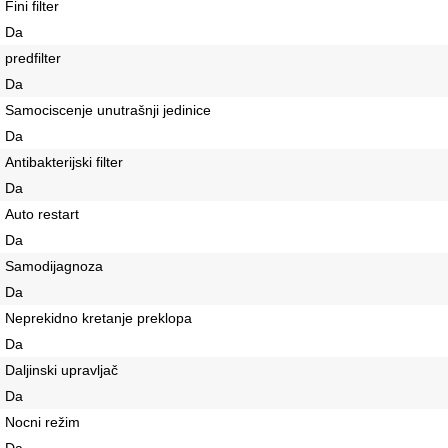
Fini filter
Da
predfilter
Da
Samociscenje unutrašnji jedinice
Da
Antibakterijski filter
Da
Auto restart
Da
Samodijagnoza
Da
Neprekidno kretanje preklopa
Da
Daljinski upravljač
Da
Nocni režim
Da