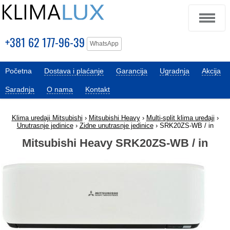
+381 62 177-96-39
WhatsApp
Početna
Dostava i plaćanje
Garancija
Ugradnja
Akcija
Saradnja
O nama
Kontakt
Klima uredaji Mitsubishi
›
Mitsubishi Heavy
›
Multi-split klima uređaji
›
Unutrasnje jedinice
›
Zidne unutrasnje jedinice
› SRK20ZS-WB / in
Mitsubishi Heavy SRK20ZS-WB / in