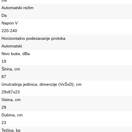
Automatski režim
Da
Napon V
220-240
Horizontalno podesavanje protoka
Automatski
Nivo buke, dBa
19
Širina, сm
87
Unutrašnja jedinica, dimenzije (VxŠxD), сm
29x87x23
Visina, сm
29
Dubina, сm
23
Težina, kg