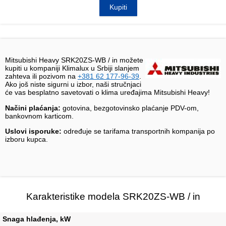
Kupiti
Mitsubishi Heavy SRK20ZS-WB / in možete
kupiti u kompaniji Klimalux u Srbiji slanjem
zahteva ili pozivom na
+381 62 177-96-39
.
Ako još niste sigurni u izbor, naši stručnjaci
će vas besplatno savetovati o klima uređajima Mitsubishi Heavy!
Načini plaćanja:
gotovina, bezgotovinsko plaćanje PDV-om,
bankovnom karticom.
Uslovi isporuke:
određuje se tarifama transportnih kompanija po
izboru kupca.
Karakteristike modela SRK20ZS-WB / in
Snaga hlađenja, kW