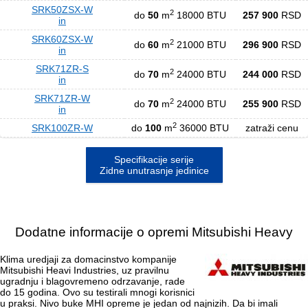
SRK50ZSX-W
2
do
50
m
18000 BTU
257 900
RSD
in
SRK60ZSX-W
2
do
60
m
21000 BTU
296 900
RSD
in
SRK71ZR-S
2
do
70
m
24000 BTU
244 000
RSD
in
SRK71ZR-W
2
do
70
m
24000 BTU
255 900
RSD
in
2
SRK100ZR-W
do
100
m
36000 BTU
zatraži cenu
Specifikacije serije
Zidne unutrasnje jedinice
Dodatne informacije o opremi Mitsubishi Heavy
Klima uredjaji za domacinstvo kompanije
Mitsubishi Heavi Industries, uz pravilnu
ugradnju i blagovremeno odrzavanje, rade
do 15 godina. Ovo su testirali mnogi korisnici
u praksi. Nivo buke MHI opreme je jedan od najnizih. Da bi imali