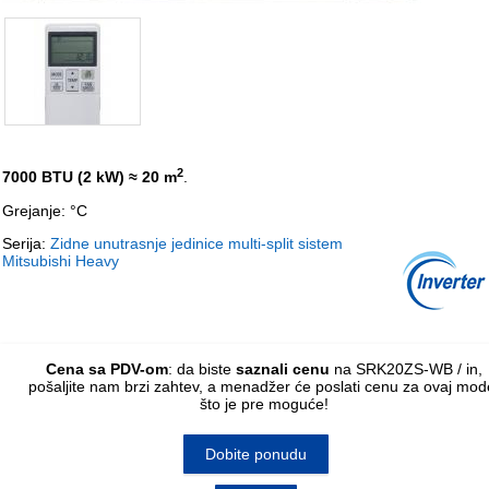
2
7000 BTU (2 kW)
≈ 20 m
.
Grejanje: °C
Serija:
Zidne unutrasnje jedinice multi-split sistem
Mitsubishi Heavy
Cena sa PDV-om
: da biste
saznali cenu
na SRK20ZS-WB / in,
pošaljite nam
brzi zahtev
, a menadžer će poslati cenu za ovaj mod
što je pre moguće!
Dobite ponudu