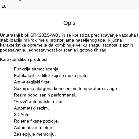
10
Opis
Unutrasnji blok SRK20ZS-WB / in se koristi za preciscavanje vazduha i
stabilizaciju mikroklime u prostorijama naseljenog tipa. Kljucna
karakteristika opreme je da kombinuje veliku snagu, tacnost izlaznih
podesavanja, jednostavnost koriscenja i gotovo tih rad.
Karakteristike i prednosti:
Funkcija samociscenja.
Fotokataliticki filter koji se moze prati.
Anti-alergijski filter.
Suzbijanje alergena koriscenjem temperature i vlage.
Rezim poboljsanih performansi.
"Fuzzi" automatski rezim.
Automatski rezim.
3D Auto.
Roletne fiksne pozicije.
Automatske roletne
Zaslepljuje memoriju.