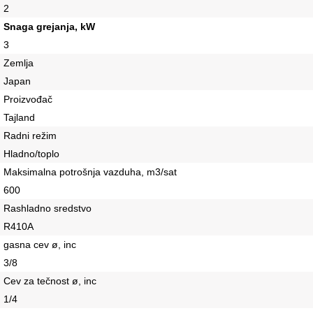
2
Snaga grejanja, kW
3
Zemlja
Japan
Proizvođač
Tajland
Radni režim
Hladno/toplo
Maksimalna potrošnja vazduha, m3/sat
600
Rashladno sredstvo
R410A
gasna cev ø, inc
3/8
Cev za tečnost ø, inc
1/4