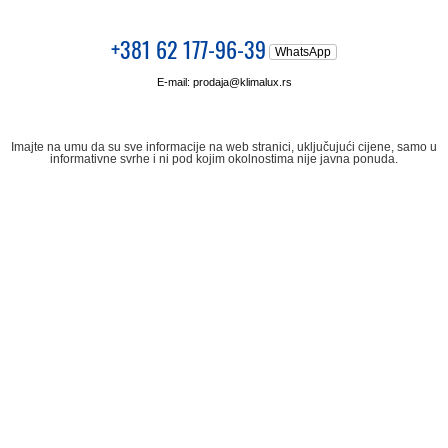
+381 62 177-96-39
WhatsApp
E-mail:
prodaja@klimalux.rs
Imajte na umu da su sve informacije na web stranici, uključujući cijene, samo u
informativne svrhe i ni pod kojim okolnostima nije javna ponuda.