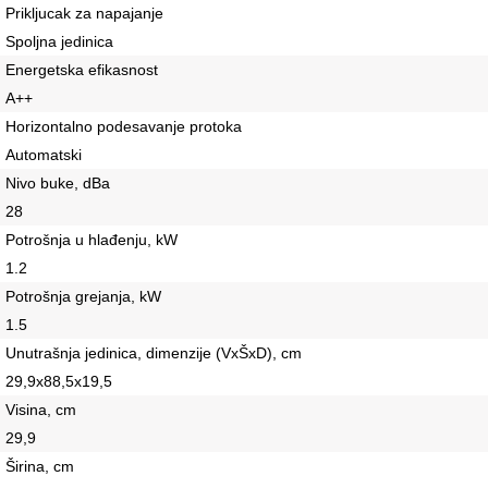
Prikljucak za napajanje
Spoljna jedinica
Energetska efikasnost
A++
Horizontalno podesavanje protoka
Automatski
Nivo buke, dBa
28
Potrošnja u hlađenju, kW
1.2
Potrošnja grejanja, kW
1.5
Unutrašnja jedinica, dimenzije (VxŠxD), сm
29,9x88,5x19,5
Visina, сm
29,9
Širina, сm