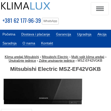
+381 62 177-96-39
WhatsApp
Početna
Dostava i plaćanje
Garancija
Ugradnja
Akcija
Saradnja
O nama
Kontakt
Klima uredaji Mitsubishi
›
Mitsubishi Electric
›
Multi split klima uređaji
›
Unutrašnje jedinice
›
Zidne unutrasnje jedinice
› MSZ-EF42VGKB
Mitsubishi Electric MSZ-EF42VGKB