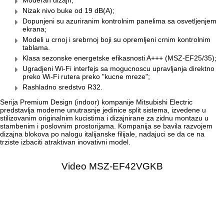
Nizak nivo buke od 19 dB(A);
Dopunjeni su azuriranim kontrolnim panelima sa osvetljenjem
ekrana;
Modeli u crnoj i srebrnoj boji su opremljeni crnim kontrolnim
tablama.
Klasa sezonske energetske efikasnosti A+++ (MSZ-EF25/35);
Ugradjeni Wi-Fi interfejs sa mogucnoscu upravljanja direktno
preko Wi-Fi rutera preko "kucne mreze";
Rashladno sredstvo R32.
Serija Premium Design (indoor) kompanije Mitsubishi Electric
predstavlja moderne unutrasnje jedinice split sistema, izvedene u
stilizovanim originalnim kucistima i dizajnirane za zidnu montazu u
stambenim i poslovnim prostorijama. Kompanija se bavila razvojem
dizajna blokova po nalogu italijanske filijale, nadajuci se da ce na
trziste izbaciti atraktivan inovativni model.
Video MSZ-EF42VGKB