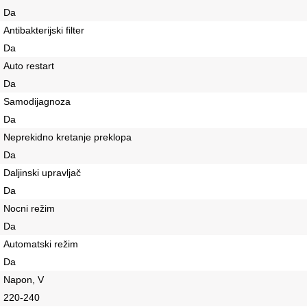
Da
Antibakterijski filter
Da
Auto restart
Da
Samodijagnoza
Da
Neprekidno kretanje preklopa
Da
Daljinski upravljač
Da
Nocni režim
Da
Automatski režim
Da
Napon, V
220-240