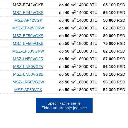
2
MSZ-EF42VGKB
do
40
m
14000 BTU
65 100
RSD
2
MSZ-EF42VGKS
do
40
m
14000 BTU
65 100
RSD
2
MSZ-AP42VGK
do
40
m
14000 BTU
50 600
RSD
2
MSZ-EF42VGKW
do
40
m
14000 BTU
62 100
RSD
2
MSZ-EF50VGKS
do
50
m
18000 BTU
80 000
RSD
2
MSZ-EF50VGKB
do
50
m
18000 BTU
75 000
RSD
2
MSZ-EF50VGKW
do
50
m
18000 BTU
82 100
RSD
2
MSZ-LN50VG2R
do
50
m
18000 BTU
87 000
RSD
2
MSZ-LN50VG2V
do
50
m
18000 BTU
96 100
RSD
2
MSZ-LN50VG2B
do
50
m
18000 BTU
96 100
RSD
2
MSZ-LN50VG2W
do
50
m
18000 BTU
96 100
RSD
2
MSZ-AP50VGK
do
50
m
18000 BTU
52 300
RSD
Specifikacije serije
Zidne unutrasnje jedinice