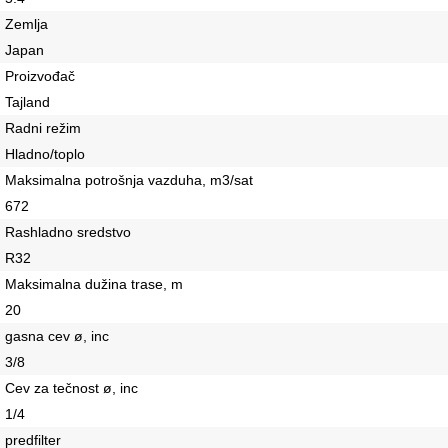
Zemlja
Japan
Proizvođač
Tajland
Radni režim
Hladno/toplo
Maksimalna potrošnja vazduha, m3/sat
672
Rashladno sredstvo
R32
Maksimalna dužina trase, m
20
gasna cev ø, inc
3/8
Cev za tečnost ø, inc
1/4
predfilter