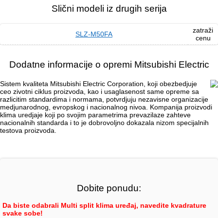
Slični modeli iz drugih serija
zatraži
SLZ-M50FA
cenu
Dodatne informacije o opremi Mitsubishi Electric
Sistem kvaliteta Mitsubishi Electric Corporation, koji obezbedjuje
ceo zivotni ciklus proizvoda, kao i usaglasenost same opreme sa
razlicitim standardima i normama, potvrdjuju nezavisne organizacije
medjunarodnog, evropskog i nacionalnog nivoa. Kompanija proizvodi
klima uredjaje koji po svojim parametrima prevazilaze zahteve
nacionalnih standarda i to je dobrovoljno dokazala nizom specijalnih
testova proizvoda.
Dobite ponudu:
Da biste odabrali Multi split klima uređaj, navedite kvadrature
svake sobe!