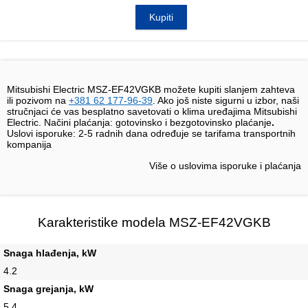
Kupiti
Mitsubishi Electric MSZ-EF42VGKB možete kupiti slanjem zahteva
ili pozivom na
+381 62 177-96-39
. Ako još niste sigurni u izbor, naši
stručnjaci će vas besplatno savetovati o klima uređajima Mitsubishi
Electric. Načini plaćanja: gotovinsko i bezgotovinsko plaćanje
.
Uslovi isporuke:
2-5 radnih dana određuje se tarifama transportnih
kompanija
Više o uslovima isporuke i plaćanja
Karakteristike modela MSZ-EF42VGKB
Snaga hlađenja, kW
4.2
Snaga grejanja, kW
5.4