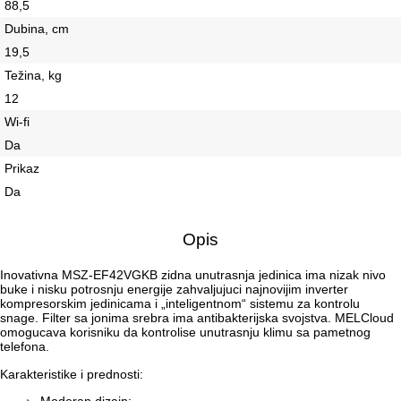
88,5
Dubina, сm
19,5
Težina, kg
12
Wi-fi
Da
Prikaz
Da
Opis
Inovativna MSZ-EF42VGKB zidna unutrasnja jedinica ima nizak nivo
buke i nisku potrosnju energije zahvaljujuci najnovijim inverter
kompresorskim jedinicama i „inteligentnom“ sistemu za kontrolu
snage. Filter sa jonima srebra ima antibakterijska svojstva. MELCloud
omogucava korisniku da kontrolise unutrasnju klimu sa pametnog
telefona.
Karakteristike i prednosti:
Moderan dizajn;